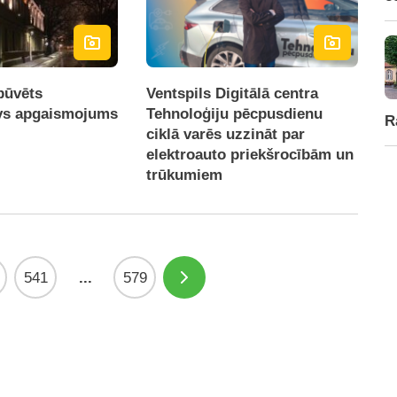
būvēts
Ventspils Digitālā centra
īvs apgaismojums
Tehnoloģiju pēcpusdienu
R
ciklā varēs uzzināt par
elektroauto priekšrocībām un
trūkumiem
541
...
579