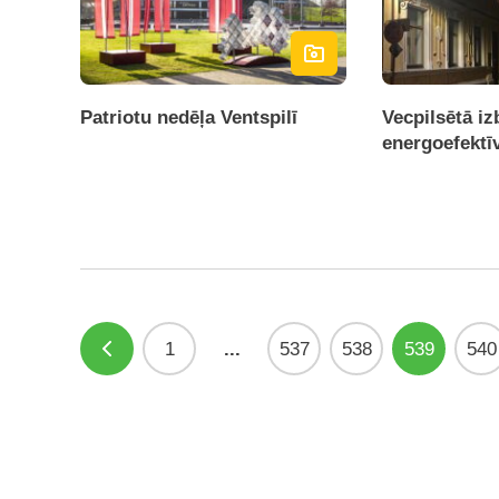
Patriotu nedēļa Ventspilī
Vecpilsētā iz
energoefekt
1
...
537
538
539
540