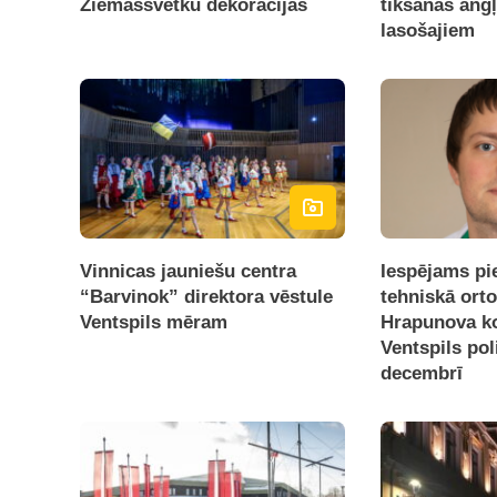
Ziemassvētku dekorācijas
tikšanās ang
lasošajiem
Vinnicas jauniešu centra
Iespējams pie
“Barvinok” direktora vēstule
tehniskā ort
Ventspils mēram
Hrapunova ko
Ventspils poli
decembrī