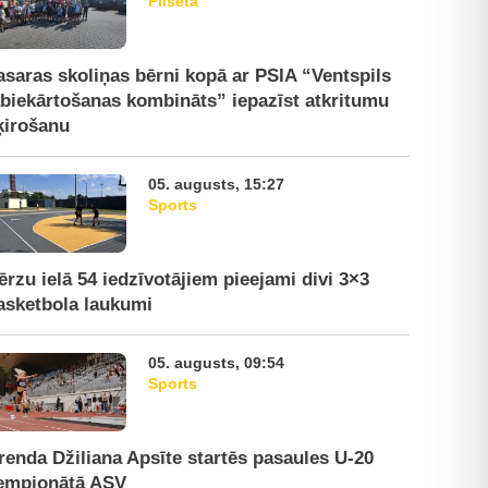
Pilsēta
asaras skoliņas bērni kopā ar PSIA “Ventspils
abiekārtošanas kombināts” iepazīst atkritumu
ķirošanu
05. augusts, 15:27
Sports
ērzu ielā 54 iedzīvotājiem pieejami divi 3×3
asketbola laukumi
05. augusts, 09:54
Sports
renda Džiliana Apsīte startēs pasaules U-20
empionātā ASV