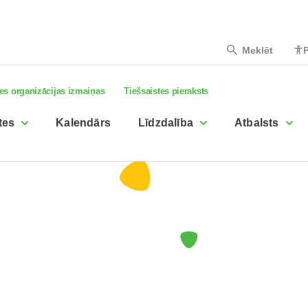
Meklēt
P
es organizācijas izmaiņas
Tiešsaistes pieraksts
tes
Kalendārs
Līdzdalība
Atbalsts