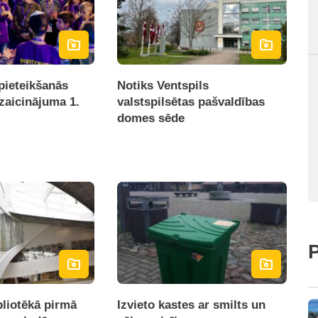
pieteikšanās
Notiks Ventspils
izaicinājuma 1.
valstspilsētas pašvaldības
domes sēde
P
bliotēkā pirmā
Izvieto kastes ar smilts un