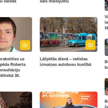
ļu valodā
sāls maisījumu
V
l
š
rakstīties uz
Lāčplēša dienā – nelielas
B
opēda Roberta
izmaiņas autobusu kustībā
b
nsultāciju
klīnikā 30.
B
č