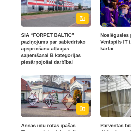
SIA “FORPET BALTIC”
Noslēgusies 
paziņojums par sabiedrisko
Ventspils IT 
apspriešanu atļaujas
kārtai
saņemšanai B kategorijas
piesārņojošai darbībai
Annas ielu rotās īpašas
Pārventas bi