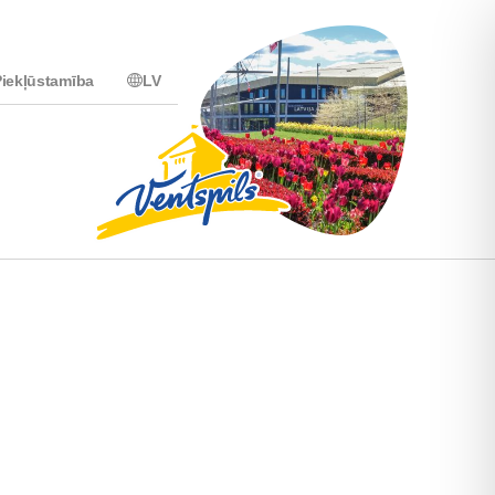
iekļūstamība
LV