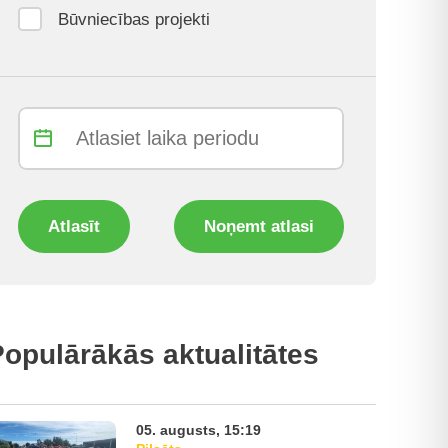
Būvniecības projekti
Atlasīt
Noņemt atlasi
opulārākās aktualitātes
05. augusts, 15:19