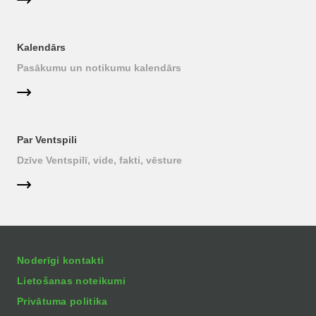
Kalendārs
Pasākumu un notikumu kalendārs
Par Ventspili
Dzīve Ventspilī, vide, fakti, vēsture
Noderīgi kontakti
Lietošanas noteikumi
Privātuma politika