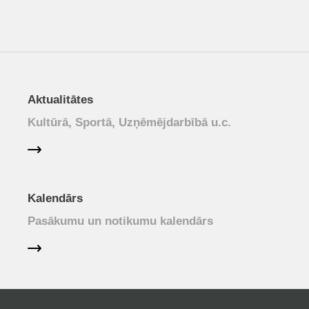
Aktualitātes
Kultūrā, Sportā, Uzņēmējdarbībā u.c.
Kalendārs
Pasākumu un notikumu kalendārs