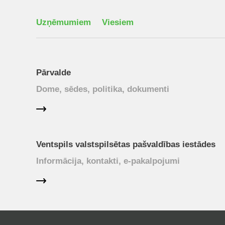
Uzņēmumiem
Viesiem
Pārvalde
Dome, sēdes, politika, dokumenti
Ventspils valstspilsētas pašvaldības iestādes
Informācija, kontakti, e-pakalpojumi