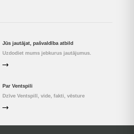
Jūs jautājat, pašvaldība atbild
Uzdodiet mums jebkurus jautājumus.
Par Ventspili
Dzīve Ventspilī, vide, fakti, vēsture