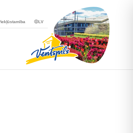
iekļūstamība
LV