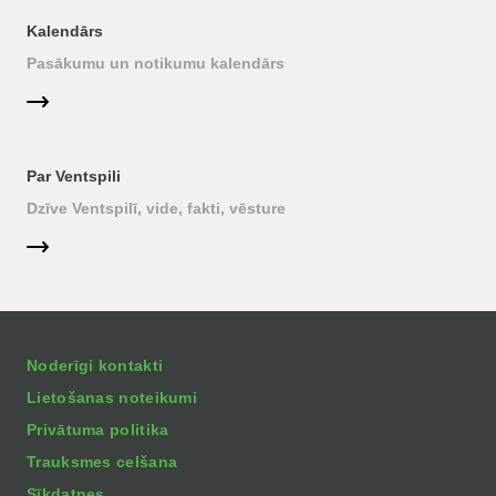
Kalendārs
Pasākumu un notikumu kalendārs
Par Ventspili
Dzīve Ventspilī, vide, fakti, vēsture
Noderīgi kontakti
Lietošanas noteikumi
Privātuma politika
Trauksmes celšana
Sīkdatnes