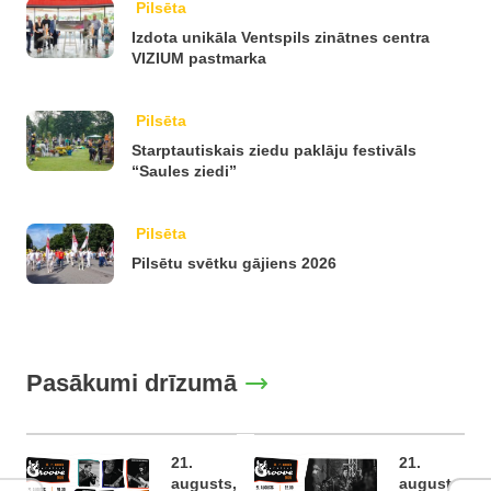
Pilsēta
Izdota unikāla Ventspils zinātnes centra
VIZIUM pastmarka
Pilsēta
Starptautiskais ziedu paklāju festivāls
“Saules ziedi”
Pilsēta
Pilsētu svētku gājiens 2026
Pasākumi drīzumā
21.
21.
augusts,
augusts,