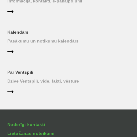
Informācija, kontakti, e-pakalpojumi
Kalendārs
Pasākumu un notikumu kalendārs
Par Ventspili
Dzīve Ventspilī, vide, fakti, vēsture
Noderīgi kontakti
Lietošanas noteikumi