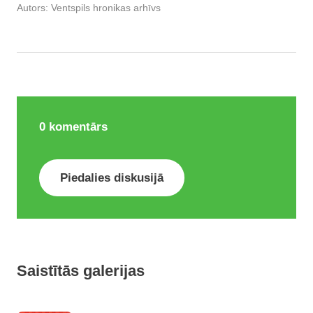
Autors:
Ventspils hronikas arhīvs
0
komentārs
Piedalies diskusijā
Saistītās galerijas