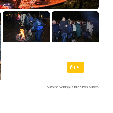
40
Autors:
Ventspils hronikas arhīvs