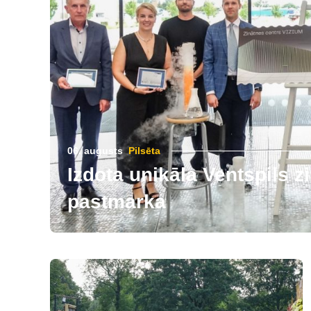
06. augusts
Pilsēta
Izdota unikāla Ventspils 
pastmarka