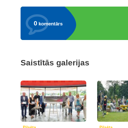
0
komentārs
Saistītās galerijas
Pilsēta
Pilsēta