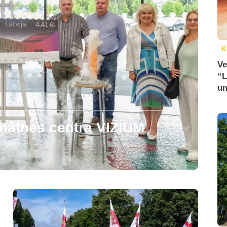
K
Ve
“L
un
zinātnes centra VIZIUM