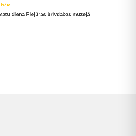
ilsēta
atu diena Piejūras brīvdabas muzejā