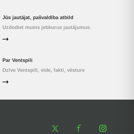
Jūs jautājat, pašvaldība atbild
Uzdodiet mums jebkurus jautājumus.
Par Ventspili
Dzīve Ventspilī, vide, fakti, vēsture