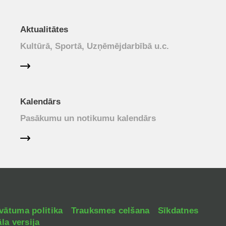
Aktualitātes
Kultūrā, Sportā, Uzņēmējdarbībā u.c.
Kalendārs
Pasākumu un notikumu kalendārs
vātuma politika
Trauksmes celšana
Sīkdatnes
la versija