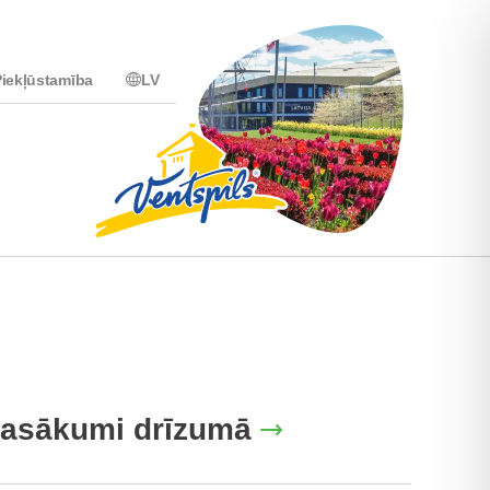
iekļūstamība
LV
asākumi drīzumā