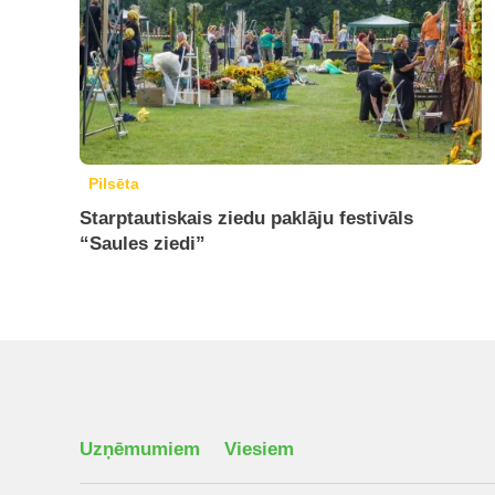
Pilsēta
Starptautiskais ziedu paklāju festivāls
“Saules ziedi”
Uzņēmumiem
Viesiem