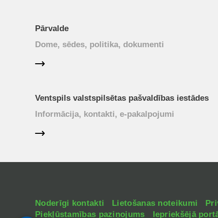
Pārvalde
Dome, sēdes, politika, dokumenti
Ventspils valstspilsētas pašvaldības iestādes
Informācija, kontakti, e-pakalpojumi
Noderīgi kontakti
Lietošanas noteikumi
Pri
Piekļūstamības paziņojums
Iepriekšējā portā