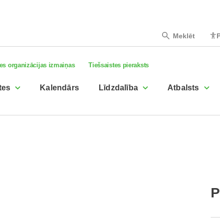
Meklēt
P
es organizācijas izmaiņas
Tiešsaistes pieraksts
tes
Kalendārs
Līdzdalība
Atbalsts
P