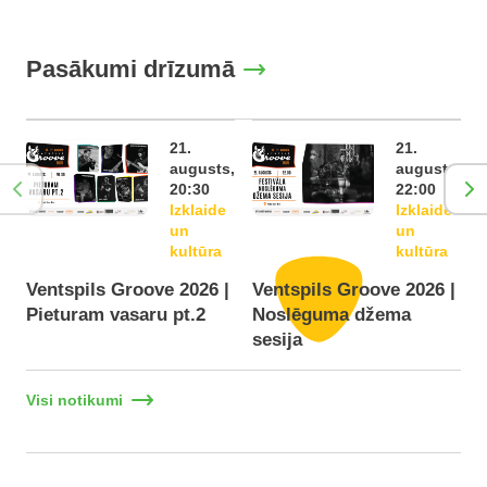
Pasākumi drīzumā
21.
21.
augusts,
augusts,
20:30
22:00
Izklaide
Izklaide
un
un
kultūra
kultūra
Ventspils Groove 2026 |
Ventspils Groove 2026 |
Pieturam vasaru pt.2
Noslēguma džema
F
sesija
Visi notikumi