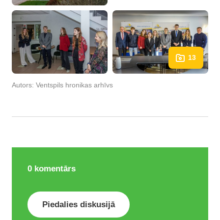
13
Autors:
Ventspils hronikas arhīvs
0
komentārs
Piedalies diskusijā