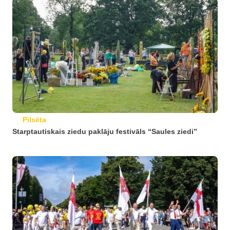
Pilsēta
Starptautiskais ziedu paklāju festivāls “Saules ziedi”