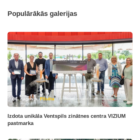
Populārākās galerijas
06. augusts
Pilsēta
Izdota unikāla Ventspils zinātnes centra VIZIUM
pastmarka