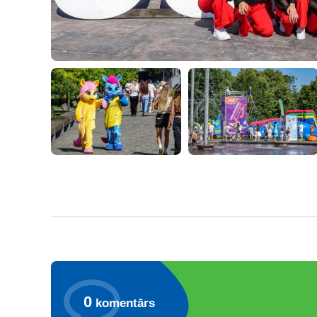
0
komentārs