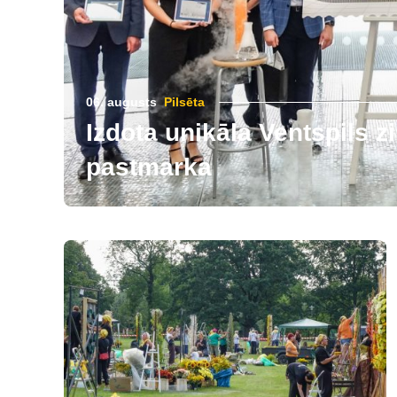
06. augusts
Pilsēta
Izdota unikāla Ventspils 
pastmarka