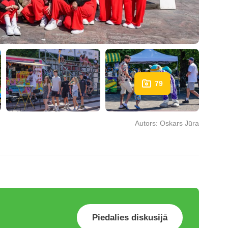
79
Autors:
Oskars Jūra
Piedalies diskusijā