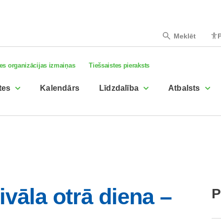
Meklēt
P
es organizācijas izmaiņas
Tiešsaistes pieraksts
tes
Kalendārs
Līdzdalība
Atbalsts
vāla otrā diena –
P