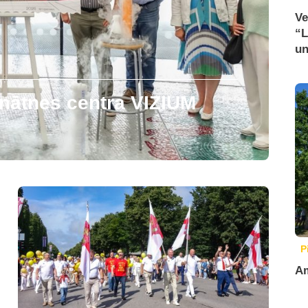
Ve
“L
un
zinātnes centra VIZIUM
P
Am