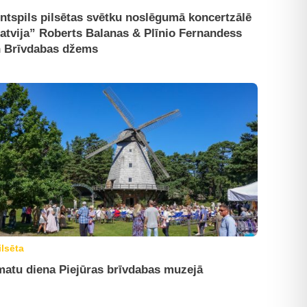
ntspils pilsētas svētku noslēgumā koncertzālē
atvija” Roberts Balanas & Plīnio Fernandess
 Brīvdabas džems
ilsēta
atu diena Piejūras brīvdabas muzejā