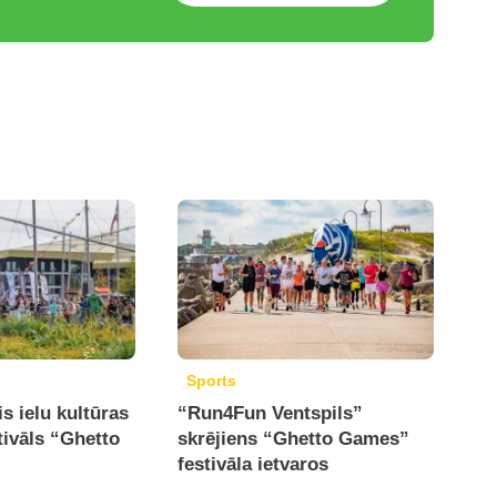
Sports
is ielu kultūras
“Run4Fun Ventspils”
tivāls “Ghetto
skrējiens “Ghetto Games”
festivāla ietvaros