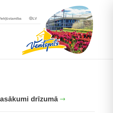
iekļūstamība
LV
asākumi drīzumā