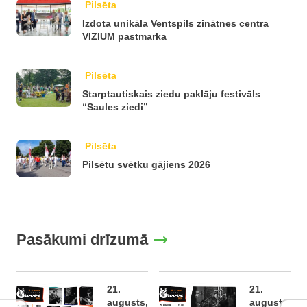
Pilsēta
Izdota unikāla Ventspils zinātnes centra
VIZIUM pastmarka
Pilsēta
Starptautiskais ziedu paklāju festivāls
“Saules ziedi”
Pilsēta
Pilsētu svētku gājiens 2026
Pasākumi drīzumā
21.
21.
augusts,
augusts,