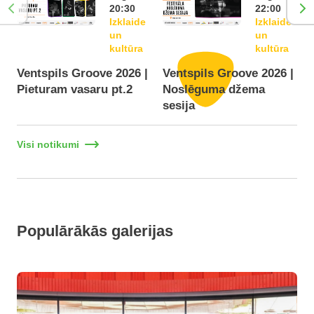
20:30
22:00
Izklaide
Izklaide
un
un
kultūra
kultūra
Ventspils Groove 2026 |
Ventspils Groove 2026 |
Pieturam vasaru pt.2
Noslēguma džema
F
sesija
Visi notikumi
Populārākās galerijas