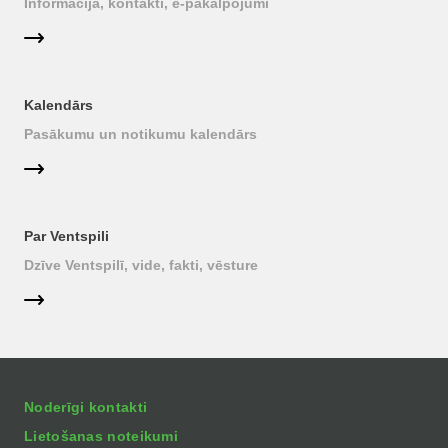
Informācija, kontakti, e-pakalpojumi
Kalendārs
Pasākumu un notikumu kalendārs
Par Ventspili
Dzīve Ventspilī, vide, fakti, vēsture
Noderīgi kontakti
Lietošanas noteikumi