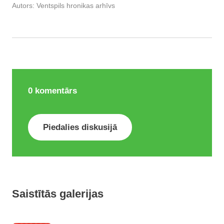
Autors:
Ventspils hronikas arhīvs
0
komentārs
Piedalies diskusijā
Saistītās galerijas