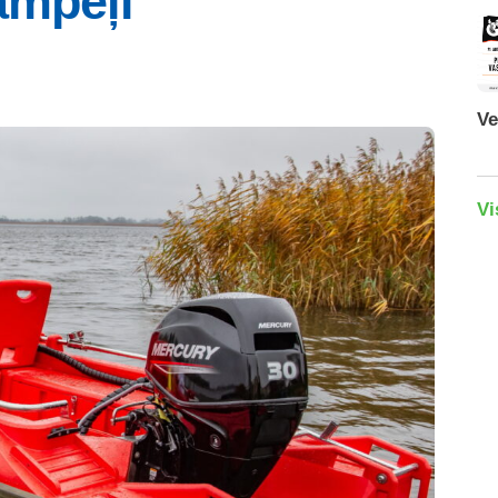
ampeļi
Ve
Vi