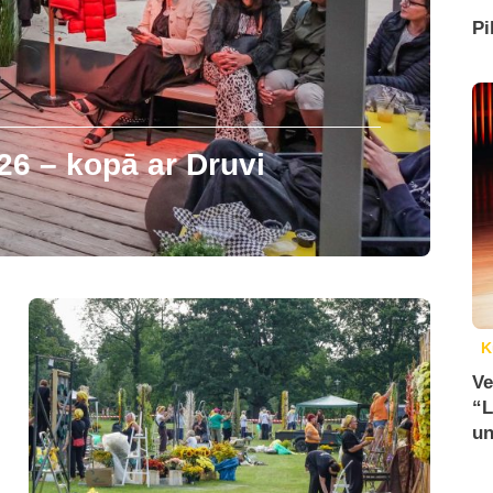
Pi
26 – kopā ar Druvi
K
Ve
“L
un