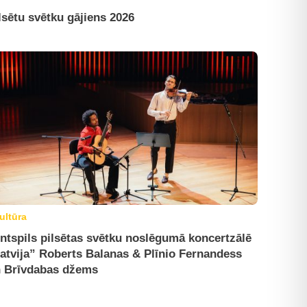
lsētu svētku gājiens 2026
ultūra
ntspils pilsētas svētku noslēgumā koncertzālē
atvija” Roberts Balanas & Plīnio Fernandess
 Brīvdabas džems