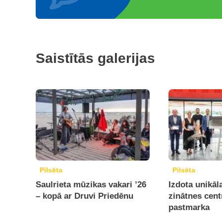
Saistītās galerijas
Pilsēta
Pilsēta
Saulrieta mūzikas vakari ’26
Izdota unikāl
– kopā ar Druvi Priedēnu
zinātnes cen
pastmarka