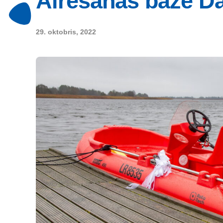
Airēšanas bāzē D
29. oktobris, 2022