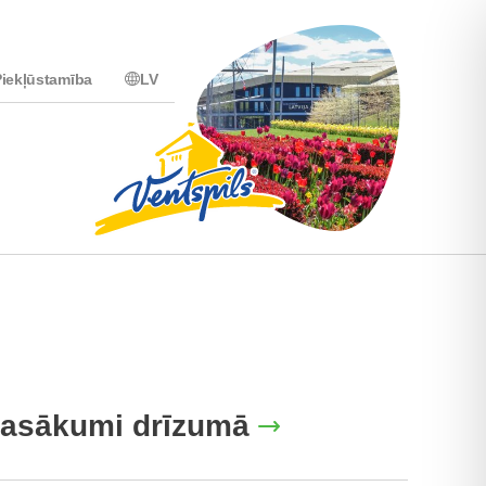
iekļūstamība
LV
asākumi drīzumā