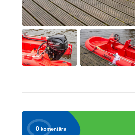
0
komentārs