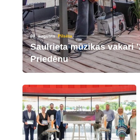
08. augusts
Pilsēta
Saulrieta mūzikas vakari ’
Priedēnu