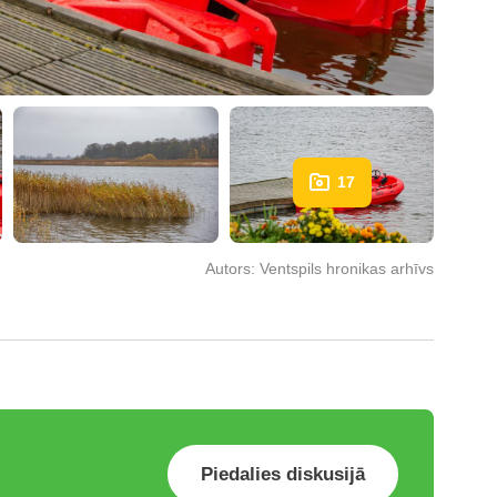
17
Autors:
Ventspils hronikas arhīvs
Piedalies diskusijā