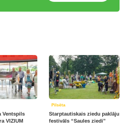
Pilsēta
a Ventspils
Starptautiskais ziedu paklāju
tra VIZIUM
festivāls “Saules ziedi”