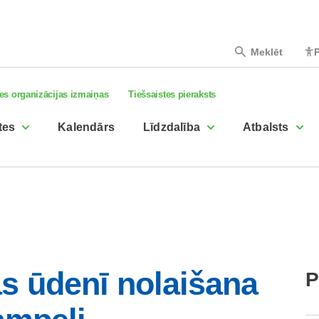
Meklēt
P
es organizācijas izmaiņas
Tiešsaistes pieraksts
tes
Kalendārs
Līdzdalība
Atbalsts
s ūdenī nolaišana
P