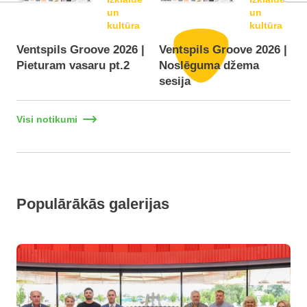
un
un
kultūra
kultūra
Ventspils Groove 2026 |
Ventspils Groove 2026 |
Pieturam vasaru pt.2
Noslēguma džema
F
sesija
Visi notikumi
Populārākās galerijas