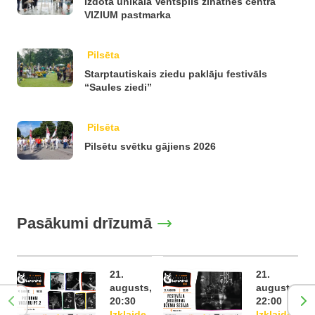
Izdota unikāla Ventspils zinātnes centra
VIZIUM pastmarka
Pilsēta
Starptautiskais ziedu paklāju festivāls
“Saules ziedi”
Pilsēta
Pilsētu svētku gājiens 2026
Pasākumi drīzumā
21.
21.
augusts,
augusts,
20:30
22:00
Izklaide
Izklaide