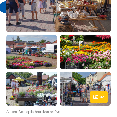
42
Autors:
Ventspils hronikas arhīvs