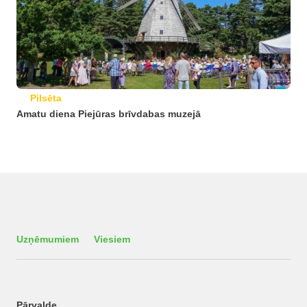
Pilsēta
Amatu diena Piejūras brīvdabas muzejā
Uzņēmumiem
Viesiem
Pārvalde