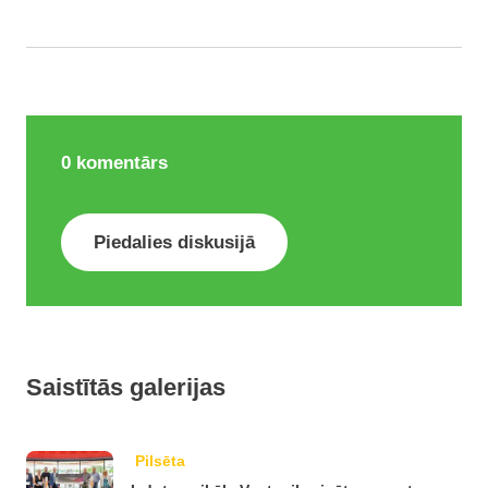
0
komentārs
Piedalies diskusijā
Saistītās galerijas
Pilsēta