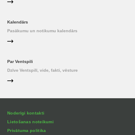
Kalendārs
Pasākumu un notikumu kalendārs
Par Ventspili
Dzīve Ventspilī, vide, fakti, vēsture
Noderīgi kontakti
Lietošanas noteikumi
Privātuma politika