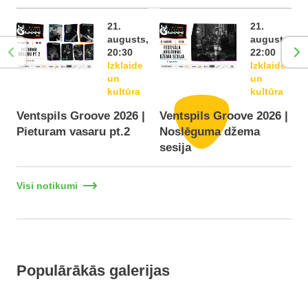
21.
21.
augusts,
augusts,
20:30
22:00
Izklaide
Izklaide
un
un
kultūra
kultūra
Ventspils Groove 2026 |
Ventspils Groove 2026 |
Pieturam vasaru pt.2
Noslēguma džema
F
sesija
Visi notikumi
Populārākās galerijas