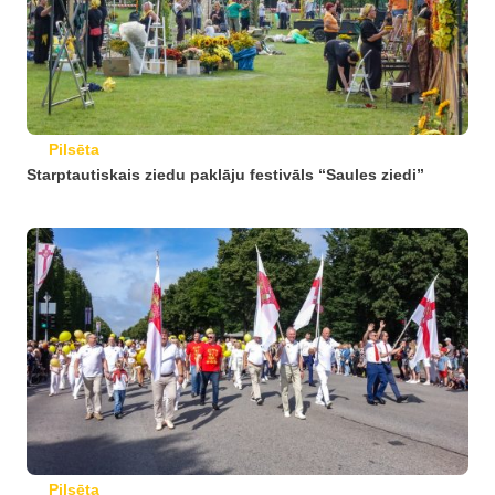
Pilsēta
Starptautiskais ziedu paklāju festivāls “Saules ziedi”
Pilsēta