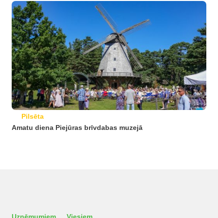
Pilsēta
Amatu diena Piejūras brīvdabas muzejā
Uzņēmumiem
Viesiem