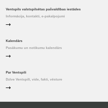
Ventspils valstspilsētas pašvaldības iestādes
Informācija, kontakti, e-pakalpojumi
Kalendārs
Pasākumu un notikumu kalendārs
Par Ventspili
Dzīve Ventspilī, vide, fakti, vēsture