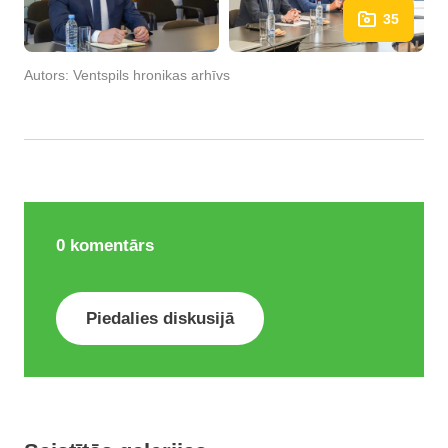
35
Autors:
Ventspils hronikas arhīvs
0
komentārs
Piedalies diskusijā