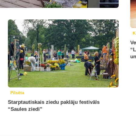
K
Ve
“L
un
Pilsēta
Starptautiskais ziedu paklāju festivāls
“Saules ziedi”