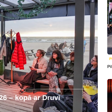
P
Pi
26 – kopā ar Druvi