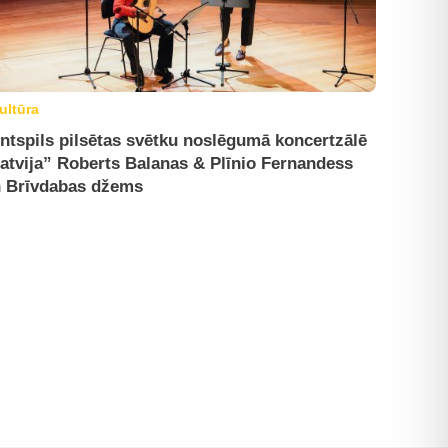
ultūra
ntspils pilsētas svētku noslēgumā koncertzālē
atvija” Roberts Balanas & Plīnio Fernandess
 Brīvdabas džems