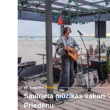
08. augusts
Pilsēta
Saulrieta mūzikas vakari ’
Priedēnu