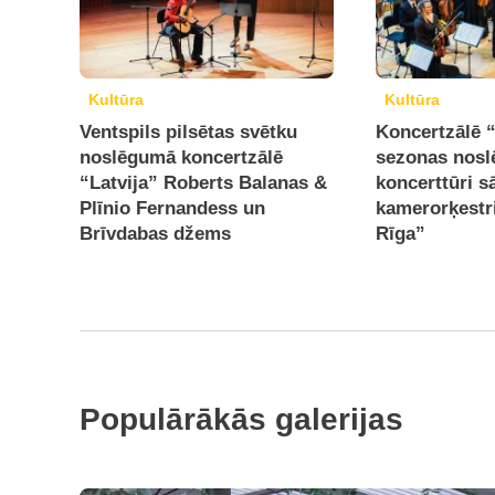
Kultūra
Kultūra
Ventspils pilsētas svētku
Koncertzālē “
noslēgumā koncertzālē
sezonas nos
“Latvija” Roberts Balanas &
koncerttūri s
Plīnio Fernandess un
kamerorķestri
Brīvdabas džems
Rīga”
Populārākās galerijas