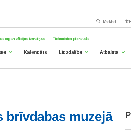
Meklēt
P
es organizācijas izmaiņas
Tiešsaistes pieraksts
tes
Kalendārs
Līdzdalība
Atbalsts
s brīvdabas muzejā
P