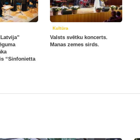
Kultūra
Latvija”
Valsts svētku koncerts.
lēguma
Manas zemes sirds.
āka
s “Sinfonietta