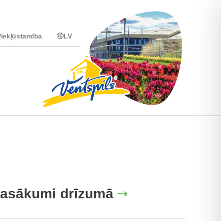
iekļūstamība
LV
asākumi drīzumā