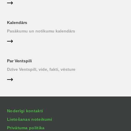
Kalendārs
Pasākumu un notikumu kalendārs
Par Ventspili
Dzīve Ventspilī, vide, fakti, vēsture
Noderīgi kontakti
Lietošanas noteikumi
Privātuma politika