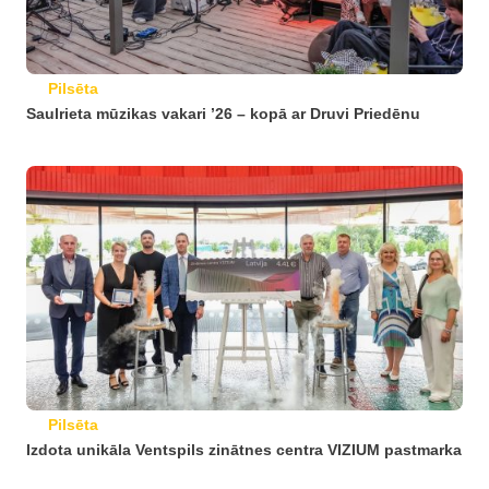
Pilsēta
Saulrieta mūzikas vakari ’26 – kopā ar Druvi Priedēnu
Pilsēta
Izdota unikāla Ventspils zinātnes centra VIZIUM pastmarka