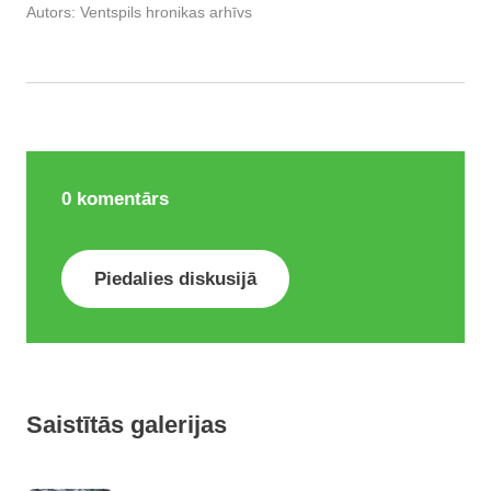
Autors:
Ventspils hronikas arhīvs
0
komentārs
Piedalies diskusijā
Saistītās galerijas