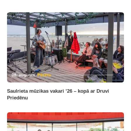
08. augusts
Pilsēta
Saulrieta mūzikas vakari ’26 – kopā ar Druvi
Priedēnu