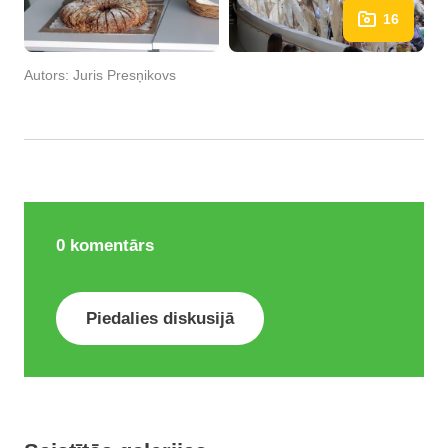
16
Autors:
Juris Presņikovs
0
komentārs
Piedalies diskusijā