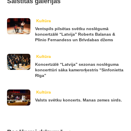
Saistītās galerijas
Kultūra
Ventspils pilsētas svētku noslēgumā
koncertzālē “Latvija” Roberts Balanas &
Plīnio Fernandess un Brīvdabas džems
Kultūra
Koncertzālē “Latvija” sezonas noslēguma
koncerttūri sāka kamerorķestris “Sinfonietta
Rīga”
Kultūra
Valsts svētku koncerts. Manas zemes sirds.