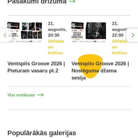
Pasākumi drīzumā
21.
21.
augusts,
augusts,
20:30
22:00
Izklaide
Izklaide
un
un
kultūra
kultūra
Ventspils Groove 2026 |
Ventspils Groove 2026 |
Pieturam vasaru pt.2
Noslēguma džema
F
sesija
Visi notikumi
Populārākās galerijas