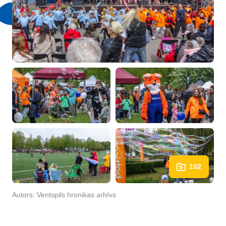
102
Autors:
Ventspils hronikas arhīvs