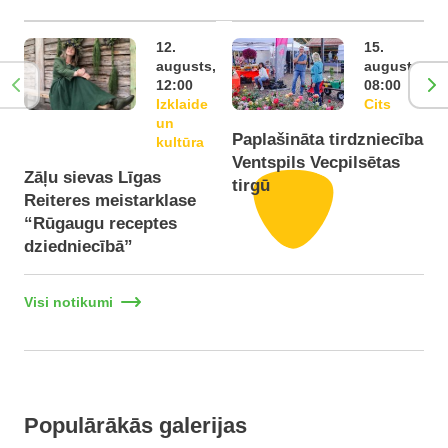
12.
15.
augusts,
augusts,
12:00
08:00
Izklaide
Cits
un
Paplašināta tirdzniecība
P
kultūra
Ventspils Vecpilsētas
V
Zāļu sievas Līgas
tirgū
t
Reiteres meistarklase
“Rūgaugu receptes
dziedniecībā”
Visi notikumi
Populārākās galerijas