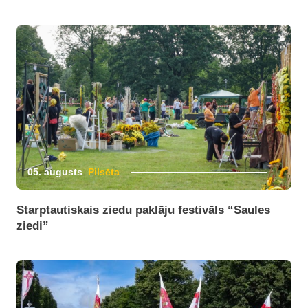
05. augusts
Pilsēta
Starptautiskais ziedu paklāju festivāls “Saules
ziedi”