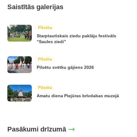
Saistītās galerijas
Pilsēta
Starptautiskais ziedu paklāju festivāls
“Saules ziedi”
Pilsēta
Pilsētu svētku gājiens 2026
Pilsēta
Amatu diena Piejūras brīvdabas muzejā
Pasākumi drīzumā