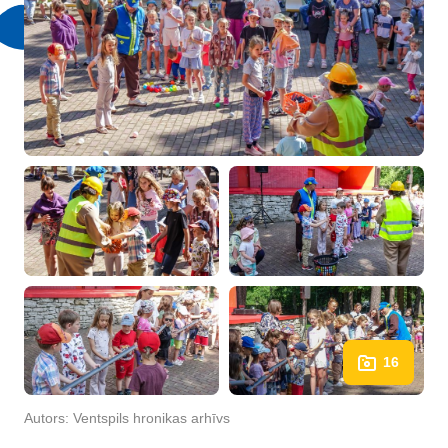
16
Autors:
Ventspils hronikas arhīvs