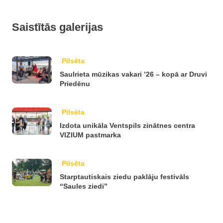
Saistītās galerijas
Pilsēta
Saulrieta mūzikas vakari ’26 – kopā ar Druvi
Priedēnu
Pilsēta
Izdota unikāla Ventspils zinātnes centra
VIZIUM pastmarka
Pilsēta
Starptautiskais ziedu paklāju festivāls
“Saules ziedi”