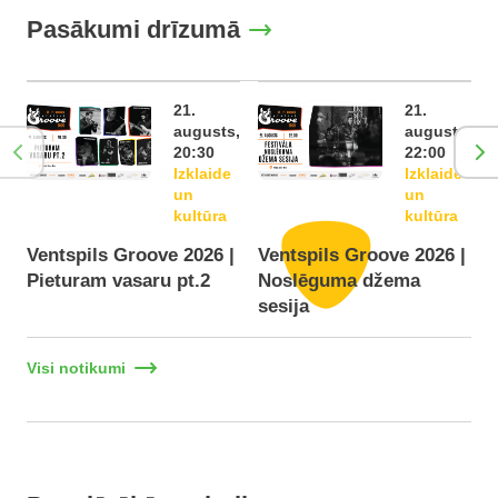
Pasākumi drīzumā
21.
21.
augusts,
augusts,
20:30
22:00
Izklaide
Izklaide
un
un
kultūra
kultūra
Ventspils Groove 2026 |
Ventspils Groove 2026 |
Pieturam vasaru pt.2
Noslēguma džema
F
sesija
Visi notikumi