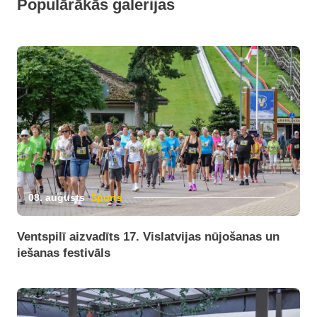
Populārākās galerijas
08. augusts
Sports
Ventspilī aizvadīts 17. Vislatvijas nūjošanas un
iešanas festivāls