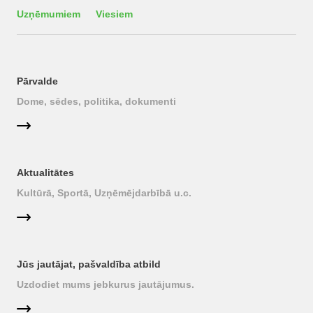
Uzņēmumiem
Viesiem
Pārvalde
Dome, sēdes, politika, dokumenti
Aktualitātes
Kultūrā, Sportā, Uzņēmējdarbībā u.c.
Jūs jautājat, pašvaldība atbild
Uzdodiet mums jebkurus jautājumus.