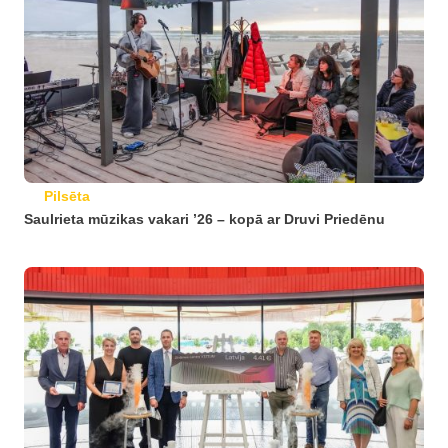
Pilsēta
Saulrieta mūzikas vakari ’26 – kopā ar Druvi Priedēnu