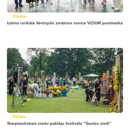
Pilsēta
Izdota unikāla Ventspils zinātnes centra VIZIUM pastmarka
Pilsēta
Starptautiskais ziedu paklāju festivāls “Saules ziedi”