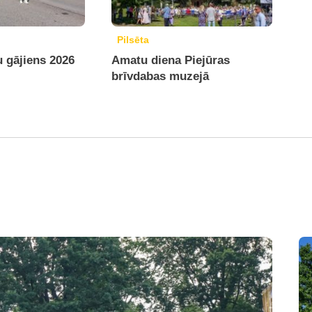
Pilsēta
u gājiens 2026
Amatu diena Piejūras
brīvdabas muzejā