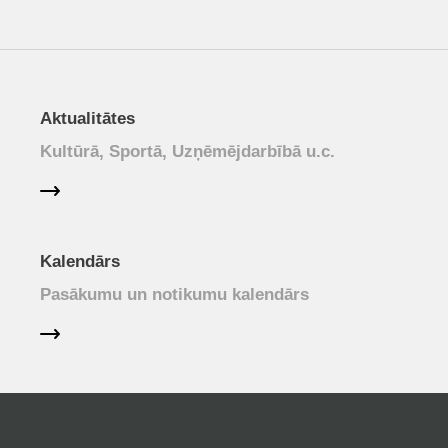
Aktualitātes
Kultūrā, Sportā, Uzņēmējdarbībā u.c.
Kalendārs
Pasākumu un notikumu kalendārs