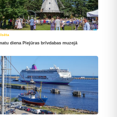
ilsēta
atu diena Piejūras brīvdabas muzejā