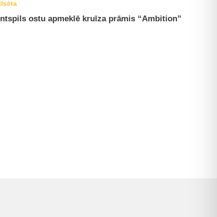
ilsēta
ntspils ostu apmeklē kruīza prāmis “Ambition”