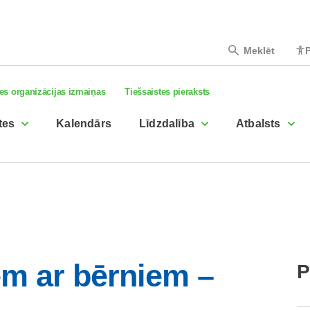
Meklēt
P
es organizācijas izmaiņas
Tiešsaistes pieraksts
tes
Kalendārs
Līdzdalība
Atbalsts
m ar bērniem –
P