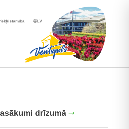
iekļūstamība
LV
asākumi drīzumā