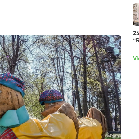
Zā
“R
Vi