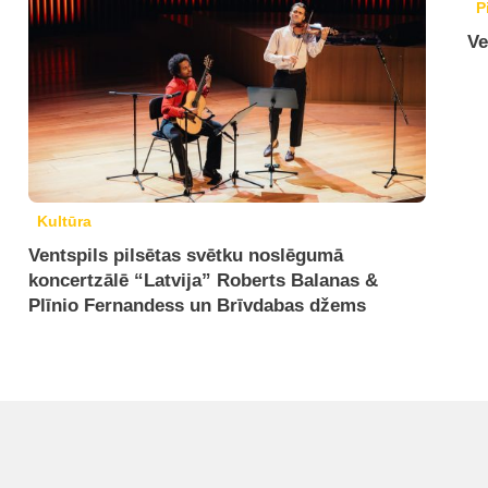
P
Ve
Kultūra
Ventspils pilsētas svētku noslēgumā
koncertzālē “Latvija” Roberts Balanas &
Plīnio Fernandess un Brīvdabas džems