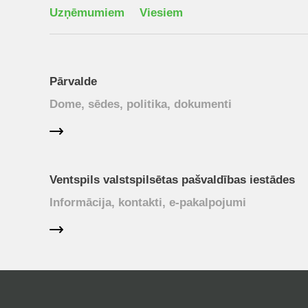
Uzņēmumiem
Viesiem
Pārvalde
Dome, sēdes, politika, dokumenti
Ventspils valstspilsētas pašvaldības iestādes
Informācija, kontakti, e-pakalpojumi