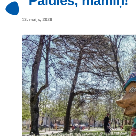
“Paldies, māmiņ!”
13. maijs, 2026