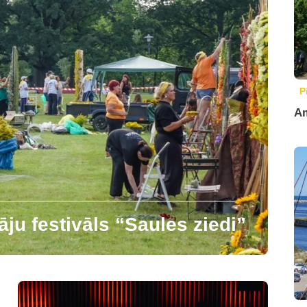
P
Am
āju festivāls “Saules ziedi”