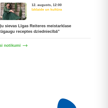
12. augusts, 12:00
Izklaide un kultūra
ļu sievas Līgas Reiteres meistarklase
Paplašinā
ūgaugu receptes dziedniecībā”
tirgū
si notikumi