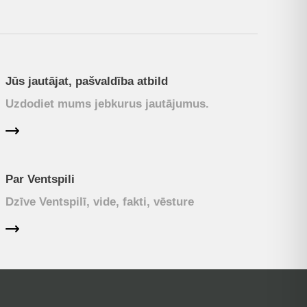
Jūs jautājat, pašvaldība atbild
Uzdodiet mums jebkurus jautājumus.
Par Ventspili
Dzīve Ventspilī, vide, fakti, vēsture