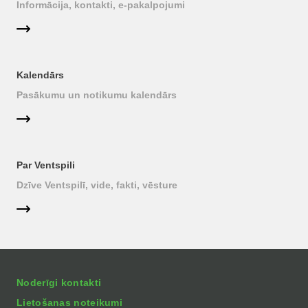
Informācija, kontakti, e-pakalpojumi
Kalendārs
Pasākumu un notikumu kalendārs
Par Ventspili
Dzīve Ventspilī, vide, fakti, vēsture
Noderīgi kontakti
Lietošanas noteikumi