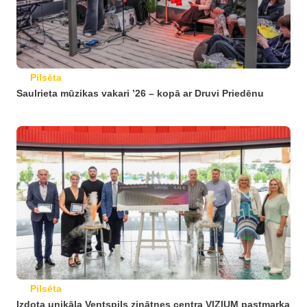
Pilsēta
Saulrieta mūzikas vakari ’26 – kopā ar Druvi Priedēnu
Pilsēta
Izdota unikāla Ventspils zinātnes centra VIZIUM pastmarka