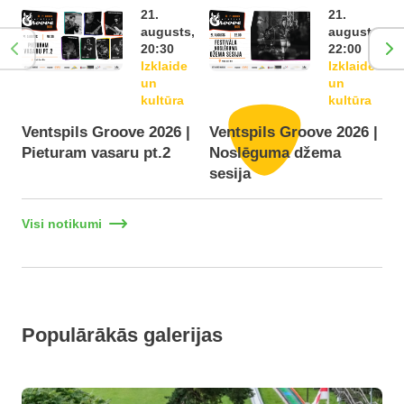
21.
21.
augusts,
augusts,
20:30
22:00
Izklaide
Izklaide
un
un
kultūra
kultūra
Ventspils Groove 2026 |
Ventspils Groove 2026 |
Pieturam vasaru pt.2
Noslēguma džema
F
sesija
Visi notikumi
Populārākās galerijas