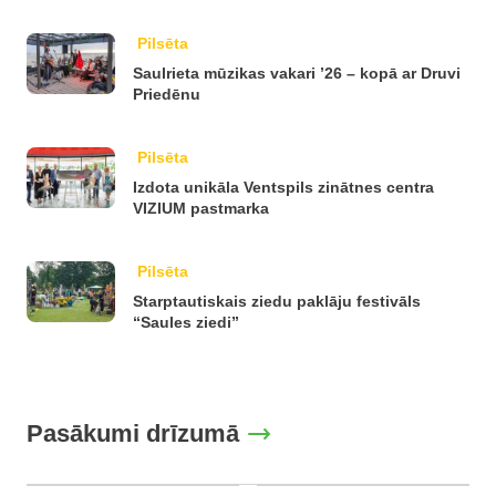
Pilsēta
Saulrieta mūzikas vakari ’26 – kopā ar Druvi
Priedēnu
Pilsēta
Izdota unikāla Ventspils zinātnes centra
VIZIUM pastmarka
Pilsēta
Starptautiskais ziedu paklāju festivāls
“Saules ziedi”
Pasākumi drīzumā