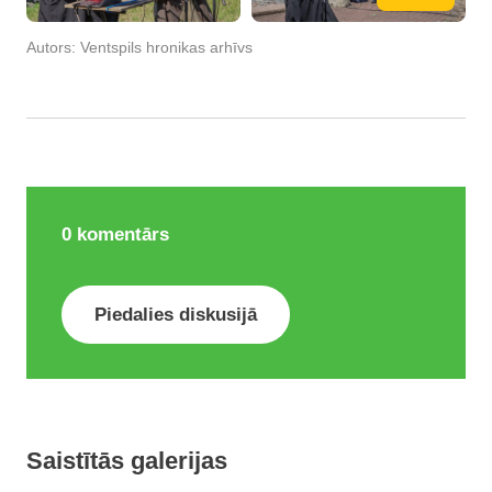
Autors:
Ventspils hronikas arhīvs
0
komentārs
Piedalies diskusijā
Saistītās galerijas