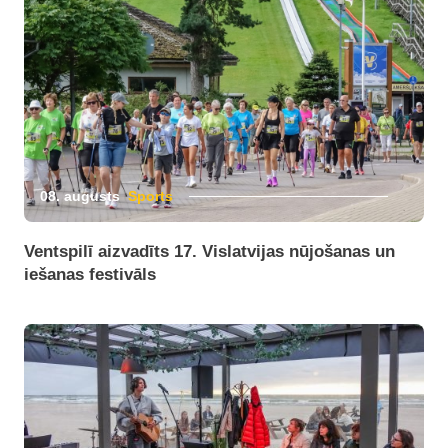
08. augusts
Sports
Ventspilī aizvadīts 17. Vislatvijas nūjošanas un
iešanas festivāls