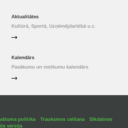
Aktualitātes
Kultūrā, Sportā, Uzņēmējdarbībā u.c.
Kalendārs
Pasākumu un notikumu kalendārs
vātuma politika
Trauksmes celšana
Sīkdatnes
la versija