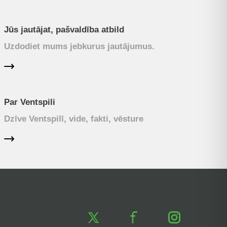
Jūs jautājat, pašvaldība atbild
Uzdodiet mums jebkurus jautājumus.
Par Ventspili
Dzīve Ventspilī, vide, fakti, vēsture