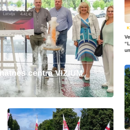
K
Ve
“L
un
zinātnes centra VIZIUM