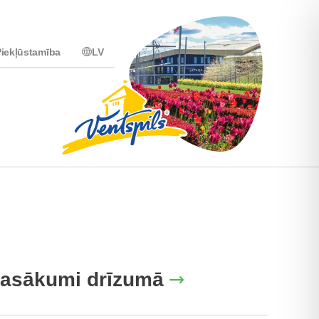
iekļūstamība
LV
asākumi drīzumā