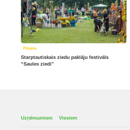
Pilsēta
Starptautiskais ziedu paklāju festivāls
“Saules ziedi”
Uzņēmumiem
Viesiem