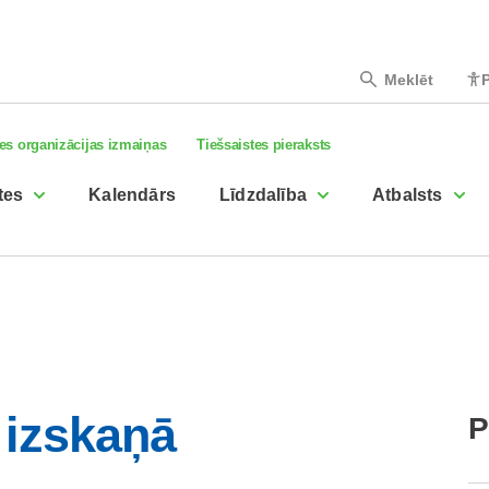
Meklēt
P
es organizācijas izmaiņas
Tiešsaistes pieraksts
tes
Kalendārs
Līdzdalība
Atbalsts
 izskaņā
P