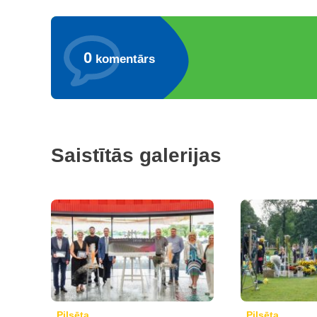
0
komentārs
Saistītās galerijas
Pilsēta
Pilsēta