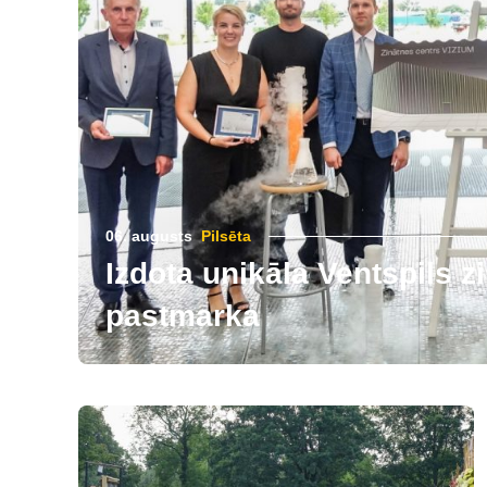
06. augusts
Pilsēta
Izdota unikāla Ventspils 
pastmarka