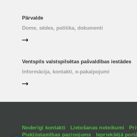
Pārvalde
Dome, sēdes, politika, dokumenti
Ventspils valstspilsētas pašvaldības iestādes
Informācija, kontakti, e-pakalpojumi
Noderīgi kontakti
Lietošanas noteikumi
Pri
Piekļūstamības paziņojums
Iepriekšējā portā