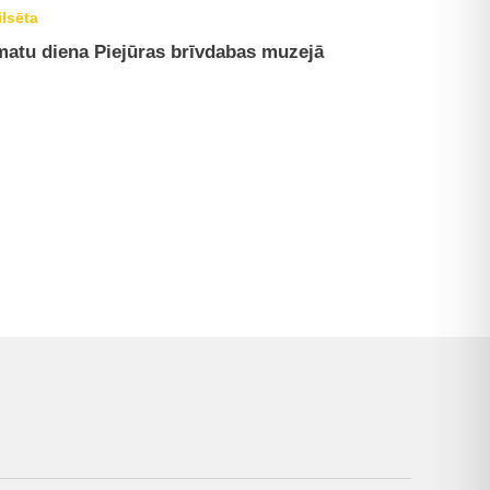
ilsēta
atu diena Piejūras brīvdabas muzejā