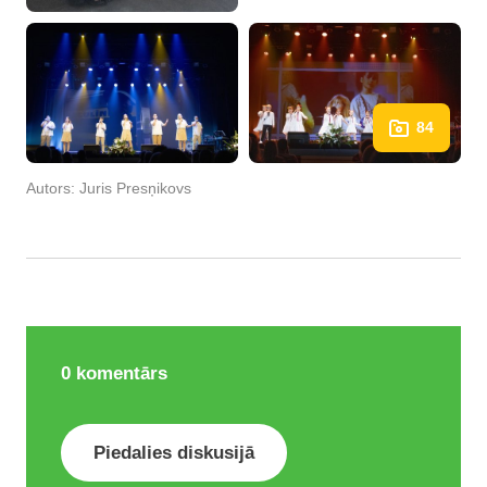
84
Autors:
Juris Presņikovs
0
komentārs
Piedalies diskusijā