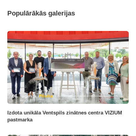
Populārākās galerijas
06. augusts
Pilsēta
Izdota unikāla Ventspils zinātnes centra VIZIUM
pastmarka