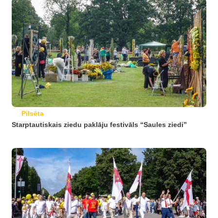
Pilsēta
Starptautiskais ziedu paklāju festivāls “Saules ziedi”