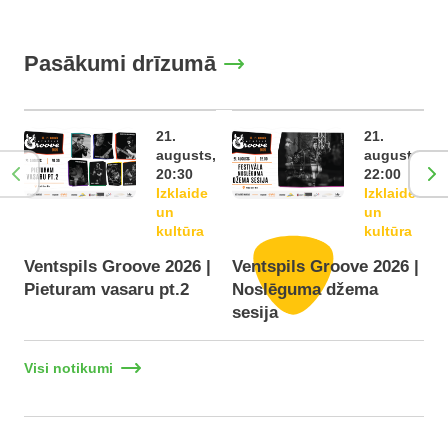
Pasākumi drīzumā
21.
21.
augusts,
augusts,
20:30
22:00
Izklaide
Izklaide
un
un
kultūra
kultūra
Ventspils Groove 2026 |
Ventspils Groove 2026 |
Pieturam vasaru pt.2
Noslēguma džema
F
sesija
Visi notikumi