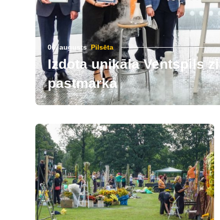
06. augusts
Pilsēta
Izdota unikāla Ventspils 
pastmarka