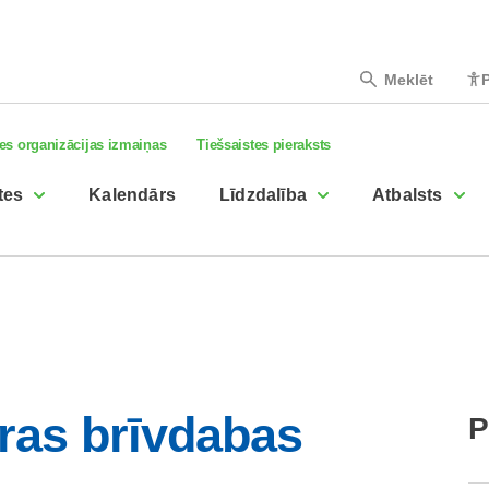
Meklēt
P
es organizācijas izmaiņas
Tiešsaistes pieraksts
tes
Kalendārs
Līdzdalība
Atbalsts
ūras brīvdabas
P