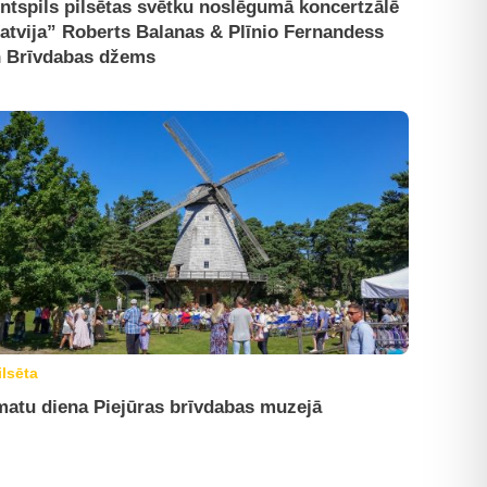
ntspils pilsētas svētku noslēgumā koncertzālē
atvija” Roberts Balanas & Plīnio Fernandess
 Brīvdabas džems
ilsēta
atu diena Piejūras brīvdabas muzejā