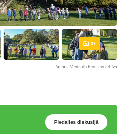
27
Autors:
Ventspils hronikas arhīvs
Piedalies diskusijā