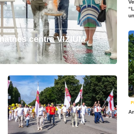
Ve
“L
un
zinātnes centra VIZIUM
P
Am