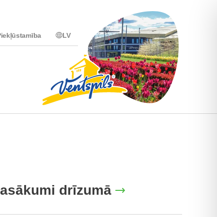
iekļūstamība
LV
asākumi drīzumā