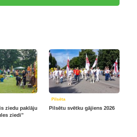
Pilsēta
is ziedu paklāju
Pilsētu svētku gājiens 2026
ules ziedi”