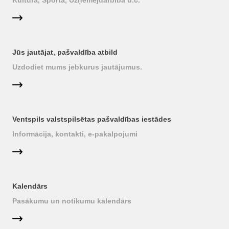
Kultūrā, Sportā, Uzņēmējdarbībā u.c.
Jūs jautājat, pašvaldība atbild
Uzdodiet mums jebkurus jautājumus.
Ventspils valstspilsētas pašvaldības iestādes
Informācija, kontakti, e-pakalpojumi
Kalendārs
Pasākumu un notikumu kalendārs