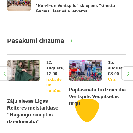
“Run4Fun Ventspils” skrējiens “Ghetto
Games” festivāla ietvaros
Pasākumi drīzumā
12.
15.
augusts,
augusts,
12:00
08:00
Izklaide
Cits
un
Paplašināta tirdzniecība
P
kultūra
Ventspils Vecpilsētas
V
Zāļu sievas Līgas
tirgū
t
Reiteres meistarklase
“Rūgaugu receptes
dziedniecībā”