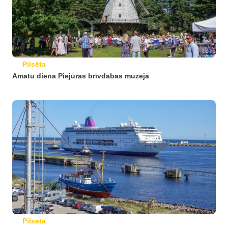
Pilsēta
Amatu diena Piejūras brīvdabas muzejā
Pilsēta