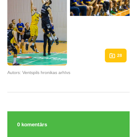
28
Autors:
Ventspils hronikas arhīvs
0
komentārs