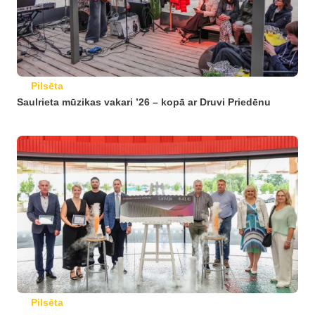
Pilsēta
Saulrieta mūzikas vakari ’26 – kopā ar Druvi Priedēnu
Pilsēta