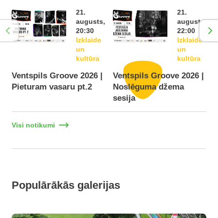
21.
21.
augusts,
augusts,
20:30
22:00
Izklaide
Izklaide
un
un
kultūra
kultūra
Ventspils Groove 2026 |
Ventspils Groove 2026 |
Pieturam vasaru pt.2
Noslēguma džema
F
sesija
Visi notikumi
Populārākās galerijas