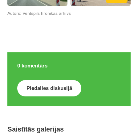
Autors:
Ventspils hronikas arhīvs
0
komentārs
Piedalies diskusijā
Saistītās galerijas