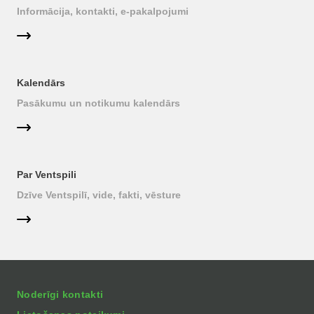
Informācija, kontakti, e-pakalpojumi
Kalendārs
Pasākumu un notikumu kalendārs
Par Ventspili
Dzīve Ventspilī, vide, fakti, vēsture
Noderīgi kontakti