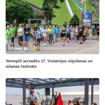
08. augusts
Sports
Ventspilī aizvadīts 17. Vislatvijas nūjošanas un
iešanas festivāls