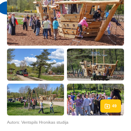
49
Autors:
Ventspils Hronikas studija