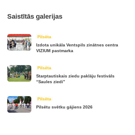
Saistītās galerijas
Pilsēta
Izdota unikāla Ventspils zinātnes centra
VIZIUM pastmarka
Pilsēta
Starptautiskais ziedu paklāju festivāls
“Saules ziedi”
Pilsēta
Pilsētu svētku gājiens 2026