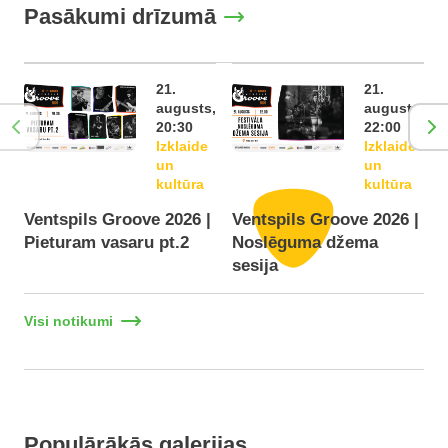
Pasākumi drīzumā
21.
21.
augusts,
augusts,
20:30
22:00
Izklaide
Izklaide
un
un
kultūra
kultūra
Ventspils Groove 2026 |
Ventspils Groove 2026 |
Pieturam vasaru pt.2
Noslēguma džema
F
sesija
Visi notikumi
Populārākās galerijas