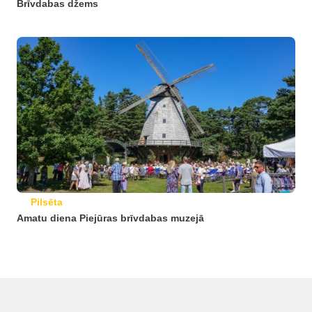
Brīvdabas džems
Pilsēta
Amatu diena Piejūras brīvdabas muzejā