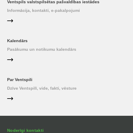
Ventspils valstspilsētas pašvaldības iestādes
Informācija, kontakti, e-pakalpojumi
Kalendārs
Pasākumu un notikumu kalendārs
Par Ventspili
Dzīve Ventspilī, vide, fakti, vēsture
Noderīgi kontakti