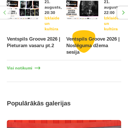
21.
21.
augusts,
augusts,
20:30
22:00
Izklaide
Izklaide
un
un
kultūra
kultūra
Ventspils Groove 2026 |
Ventspils Groove 2026 |
Pieturam vasaru pt.2
Noslēguma džema
F
sesija
Visi notikumi
Populārākās galerijas