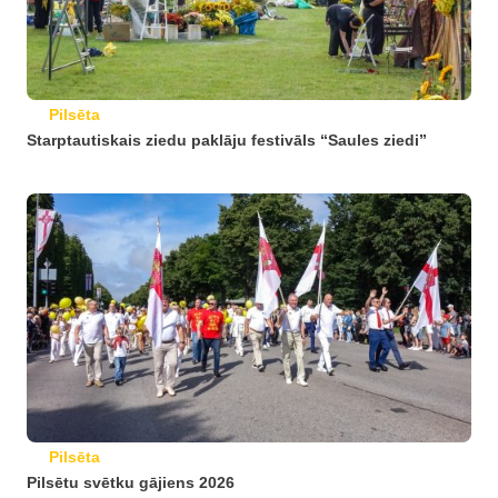
Pilsēta
Starptautiskais ziedu paklāju festivāls “Saules ziedi”
Pilsēta
Pilsētu svētku gājiens 2026