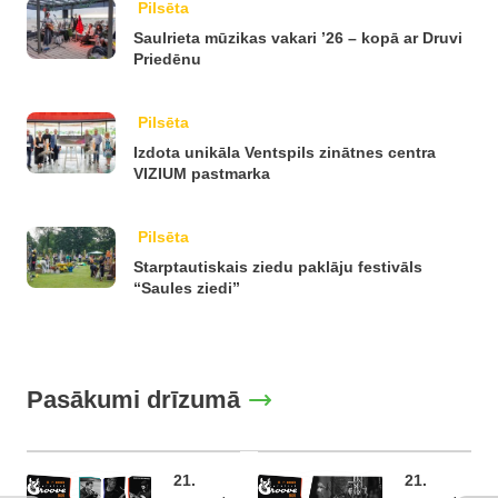
Pilsēta
Saulrieta mūzikas vakari ’26 – kopā ar Druvi
Priedēnu
Pilsēta
Izdota unikāla Ventspils zinātnes centra
VIZIUM pastmarka
Pilsēta
Starptautiskais ziedu paklāju festivāls
“Saules ziedi”
Pasākumi drīzumā
21.
21.