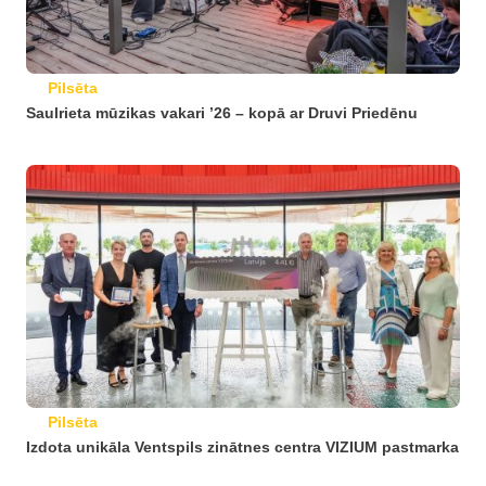
Pilsēta
Saulrieta mūzikas vakari ’26 – kopā ar Druvi Priedēnu
Pilsēta
Izdota unikāla Ventspils zinātnes centra VIZIUM pastmarka