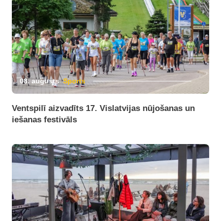
08. augusts
Sports
Ventspilī aizvadīts 17. Vislatvijas nūjošanas un
iešanas festivāls