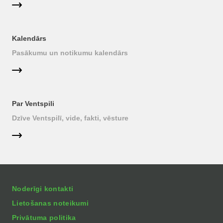
Kalendārs
Pasākumu un notikumu kalendārs
Par Ventspili
Dzīve Ventspilī, vide, fakti, vēsture
Noderīgi kontakti
Lietošanas noteikumi
Privātuma politika