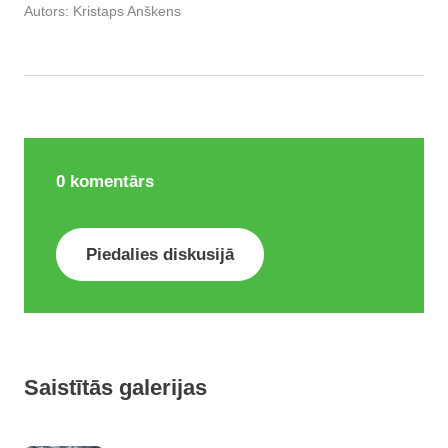
Autors:
Kristaps Anškens
0
komentārs
Piedalies diskusijā
Saistītās galerijas