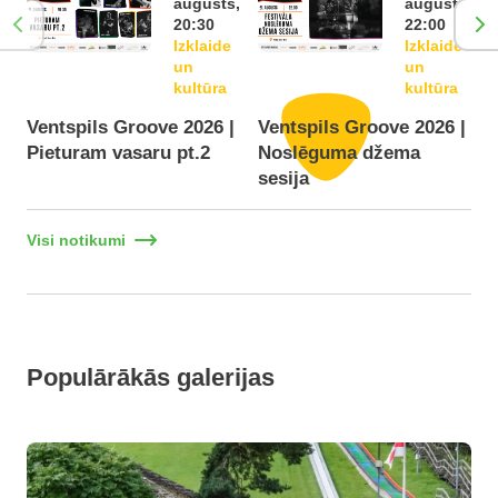
augusts,
augusts,
20:30
22:00
Izklaide
Izklaide
un
un
kultūra
kultūra
Ventspils Groove 2026 |
Ventspils Groove 2026 |
Pieturam vasaru pt.2
Noslēguma džema
F
sesija
Visi notikumi
Populārākās galerijas