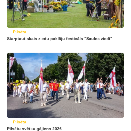
Pilsēta
Starptautiskais ziedu paklāju festivāls “Saules ziedi”
Pilsēta
Pilsētu svētku gājiens 2026