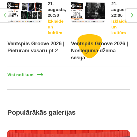
21.
21.
augusts,
augusts,
20:30
22:00
Izklaide
Izklaide
un
un
kultūra
kultūra
Ventspils Groove 2026 |
Ventspils Groove 2026 |
Pieturam vasaru pt.2
Noslēguma džema
F
sesija
Visi notikumi
Populārākās galerijas