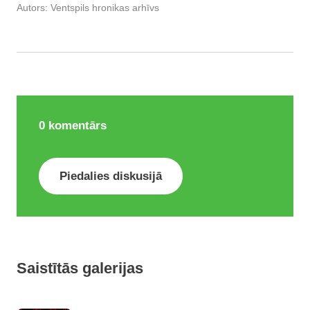
Autors:
Ventspils hronikas arhīvs
0
komentārs
Piedalies diskusijā
Saistītās galerijas