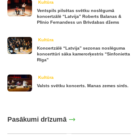
Kultūra
Ventspils pilsētas svētku noslēgumā
koncertzālē “Latvija” Roberts Balanas &
Plīnio Fernandess un Brīvdabas džems
Kultūra
Koncertzālē “Latvija” sezonas noslēguma
koncerttūri sāka kamerorķestris “Sinfonietta
Rīga”
Kultūra
Valsts svētku koncerts. Manas zemes sirds.
Pasākumi drīzumā