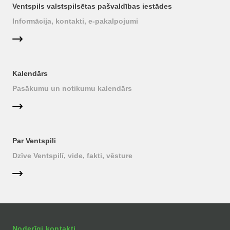
Ventspils valstspilsētas pašvaldības iestādes
Informācija, kontakti, e-pakalpojumi
Kalendārs
Pasākumu un notikumu kalendārs
Par Ventspili
Dzīve Ventspilī, vide, fakti, vēsture
Noderīgi kontakti