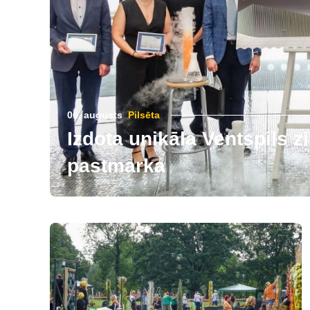
06. augusts
Pilsēta
Izdota unikāla Ventspils 
pastmarka