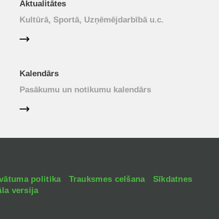
Aktualitātes
Kultūrā, Sportā, Uzņēmējdarbībā u.c.
Kalendārs
Pasākumu un notikumu kalendārs
vātuma politika
Trauksmes celšana
Sīkdatnes
la versija