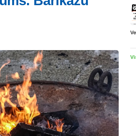
kums. Barikāžu
Ve
Vi