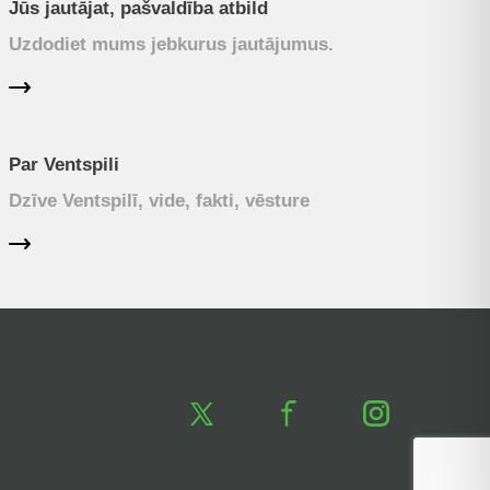
Jūs jautājat, pašvaldība atbild
Uzdodiet mums jebkurus jautājumus.
Par Ventspili
Dzīve Ventspilī, vide, fakti, vēsture