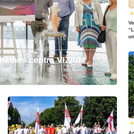
K
Ve
“L
un
zinātnes centra VIZIUM
P
Am