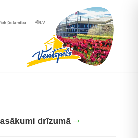
iekļūstamība
LV
asākumi drīzumā