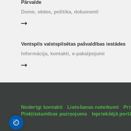
Pārvalde
Dome, sēdes, politika, dokumenti
Ventspils valstspilsētas pašvaldības iestādes
Informācija, kontakti, e-pakalpojumi
Noderīgi kontakti
Lietošanas noteikumi
Pri
Piekļūstamības paziņojums
Iepriekšējā portā