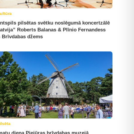
ultūra
ntspils pilsētas svētku noslēgumā koncertzālē
atvija” Roberts Balanas & Plīnio Fernandess
 Brīvdabas džems
ilsēta
atu diena Piejūras brīvdabas muzejā