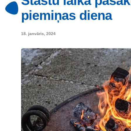
Stāstu laika pasā
piemiņas diena
18. janvāris, 2024