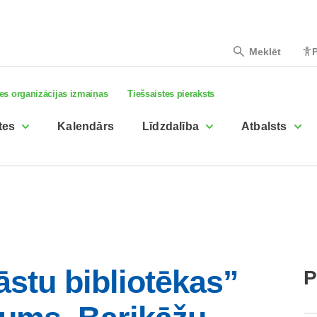
Meklēt
P
es organizācijas izmaiņas
Tiešsaistes pieraksts
tes
Kalendārs
Līdzdalība
Atbalsts
tu bibliotēkas”
P