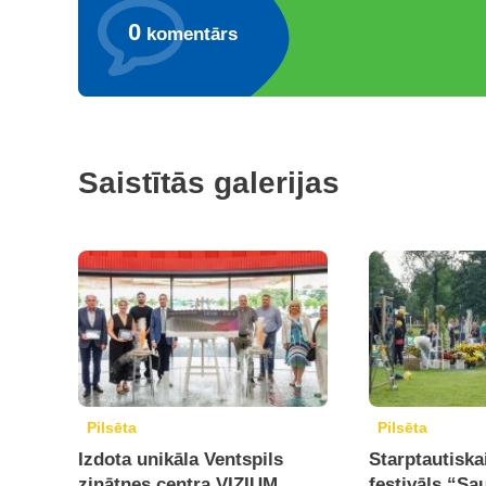
0
komentārs
Saistītās galerijas
Pilsēta
Pilsēta
Izdota unikāla Ventspils
Starptautiska
zinātnes centra VIZIUM
festivāls “Sa