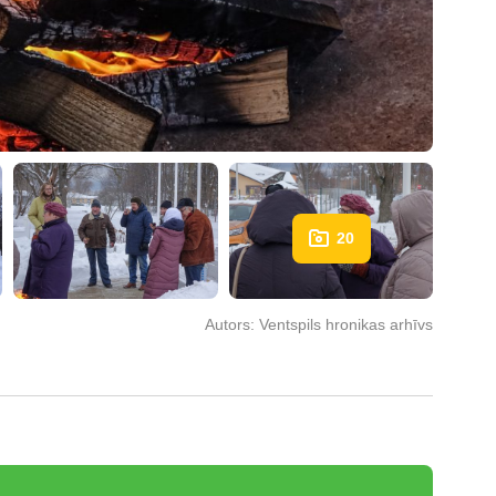
20
Autors:
Ventspils hronikas arhīvs