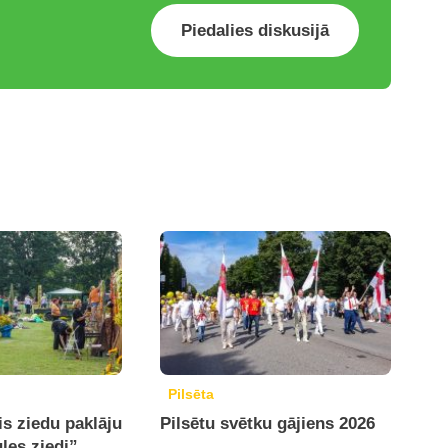
Piedalies diskusijā
Pilsēta
is ziedu paklāju
Pilsētu svētku gājiens 2026
ules ziedi”