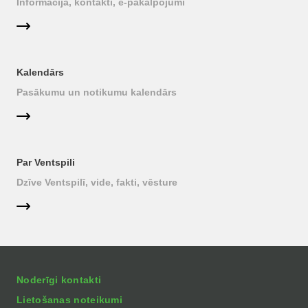
Informācija, kontakti, e-pakalpojumi
Kalendārs
Pasākumu un notikumu kalendārs
Par Ventspili
Dzīve Ventspilī, vide, fakti, vēsture
Noderīgi kontakti
Lietošanas noteikumi