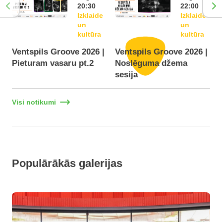
20:30
22:00
Izklaide
Izklaide
un
un
kultūra
kultūra
Ventspils Groove 2026 |
Ventspils Groove 2026 |
Pieturam vasaru pt.2
Noslēguma džema
F
sesija
Visi notikumi
Populārākās galerijas