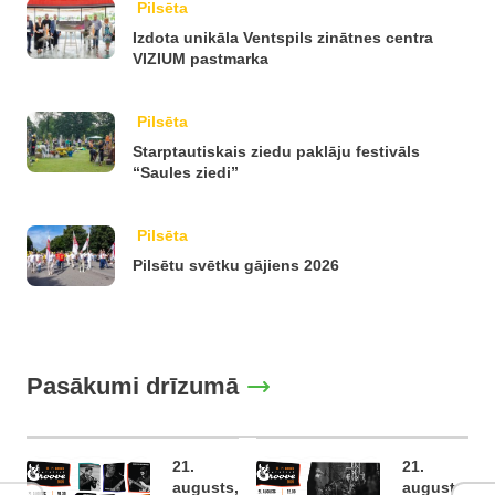
Pilsēta
Izdota unikāla Ventspils zinātnes centra
VIZIUM pastmarka
Pilsēta
Starptautiskais ziedu paklāju festivāls
“Saules ziedi”
Pilsēta
Pilsētu svētku gājiens 2026
Pasākumi drīzumā
21.
21.
augusts,
augusts,