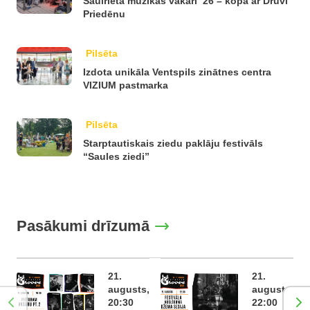
Saulrieta mūzikas vakari ’26 – kopā ar Druvi
Priedēnu
Pilsēta
Izdota unikāla Ventspils zinātnes centra
VIZIUM pastmarka
Pilsēta
Starptautiskais ziedu paklāju festivāls
“Saules ziedi”
Pasākumi drīzumā
21.
21.
augusts,
augusts,
20:30
22:00