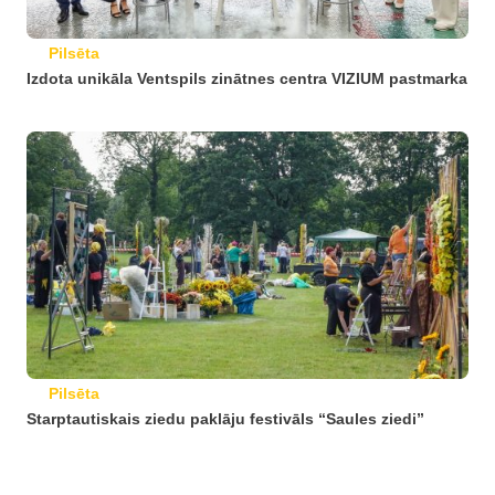
Pilsēta
Izdota unikāla Ventspils zinātnes centra VIZIUM pastmarka
Pilsēta
Starptautiskais ziedu paklāju festivāls “Saules ziedi”