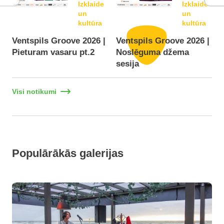
Izklaide
Izklaide
un
un
kultūra
kultūra
Ventspils Groove 2026 |
Ventspils Groove 2026 |
Pieturam vasaru pt.2
Noslēguma džema
F
sesija
Visi notikumi
Populārākās galerijas