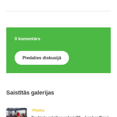
0
komentārs
Piedalies diskusijā
Saistītās galerijas
Pilsēta