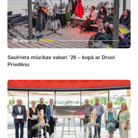
08. augusts
Pilsēta
Saulrieta mūzikas vakari ’26 – kopā ar Druvi
Priedēnu