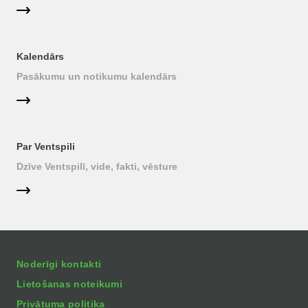
Kalendārs
Pasākumu un notikumu kalendārs
Par Ventspili
Dzīve Ventspilī, vide, fakti, vēsture
Noderīgi kontakti
Lietošanas noteikumi
Privātuma politika