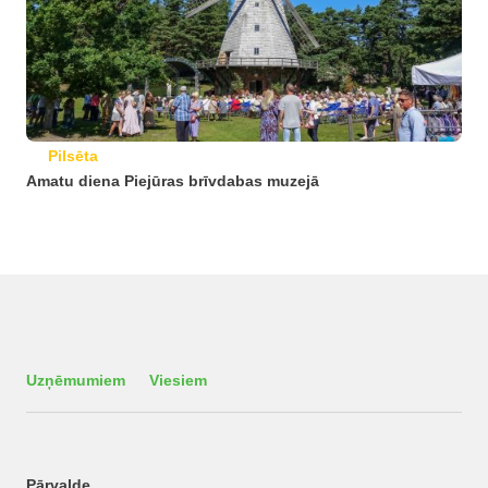
Pilsēta
Amatu diena Piejūras brīvdabas muzejā
Uzņēmumiem
Viesiem
Pārvalde