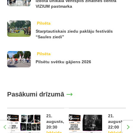
Izdota unikāla Ventspils zinātnes centra
VIZIUM pastmarka
Pilsēta
Starptautiskais ziedu paklāju festivāls
“Saules ziedi”
Pilsēta
Pilsētu svētku gājiens 2026
Pasākumi drīzumā
21.
21.
augusts,
augusts,
20:30
22:00
Izklaide
Izklaide