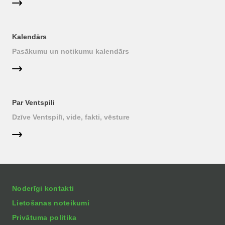
Kalendārs
Pasākumu un notikumu kalendārs
Par Ventspili
Dzīve Ventspilī, vide, fakti, vēsture
Noderīgi kontakti
Lietošanas noteikumi
Privātuma politika