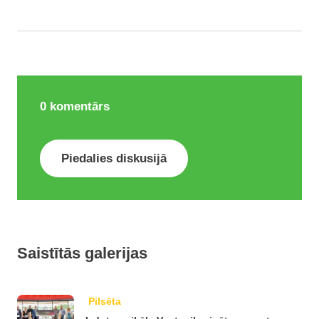
0
komentārs
Piedalies diskusijā
Saistītās galerijas
Pilsēta