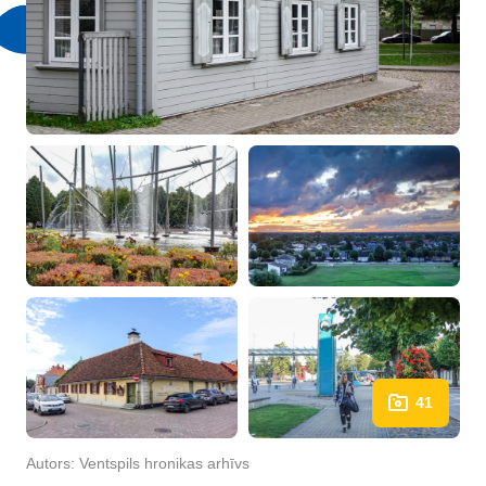
41
Autors:
Ventspils hronikas arhīvs