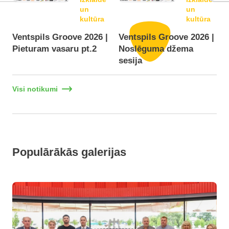
un
un
kultūra
kultūra
Ventspils Groove 2026 |
Ventspils Groove 2026 |
Pieturam vasaru pt.2
Noslēguma džema
F
sesija
Visi notikumi
Populārākās galerijas