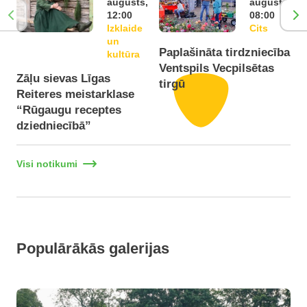
augusts,
augusts,
12:00
08:00
Izklaide
Cits
un
Paplašināta tirdzniecība
P
kultūra
Ventspils Vecpilsētas
V
Zāļu sievas Līgas
tirgū
t
Reiteres meistarklase
“Rūgaugu receptes
dziedniecībā”
Visi notikumi
Populārākās galerijas