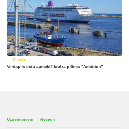
Pilsēta
Ventspils ostu apmeklē kruīza prāmis “Ambition”
Uzņēmumiem
Viesiem