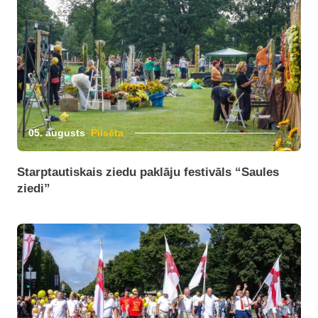
05. augusts
Pilsēta
Starptautiskais ziedu paklāju festivāls “Saules
ziedi”