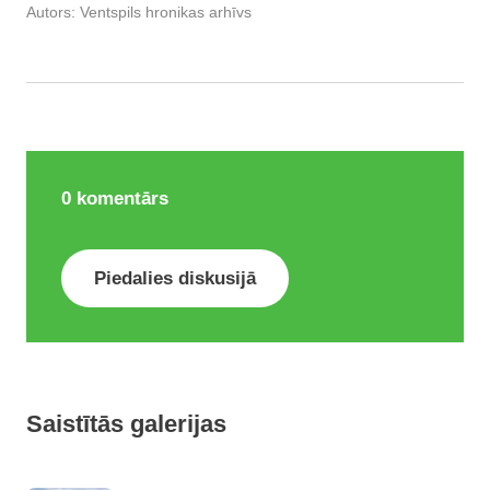
Autors:
Ventspils hronikas arhīvs
0
komentārs
Piedalies diskusijā
Saistītās galerijas