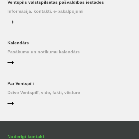
Ventspils valstspilsētas pašvaldības iestādes
Informācija, kontakti, e-pakalpojumi
Kalendārs
Pasākumu un notikumu kalendārs
Par Ventspili
Dzīve Ventspilī, vide, fakti, vēsture
Noderīgi kontakti