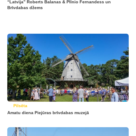
“Latvija” Roberts Balanas & Plīnio Fernandess un
Brīvdabas džems
Pilsēta
Amatu diena Piejūras brīvdabas muzejā