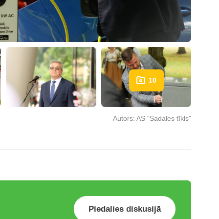
10
Autors:
AS "Sadales tīkls"
Piedalies diskusijā