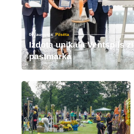
06. augusts
Pilsēta
Izdota unikāla Ventspils 
pastmarka