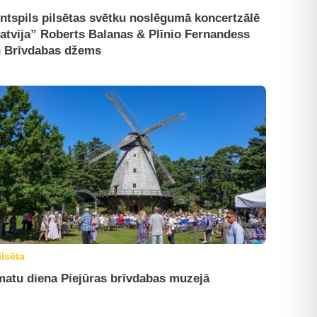
ntspils pilsētas svētku noslēgumā koncertzālē
atvija” Roberts Balanas & Plīnio Fernandess
 Brīvdabas džems
ilsēta
atu diena Piejūras brīvdabas muzejā