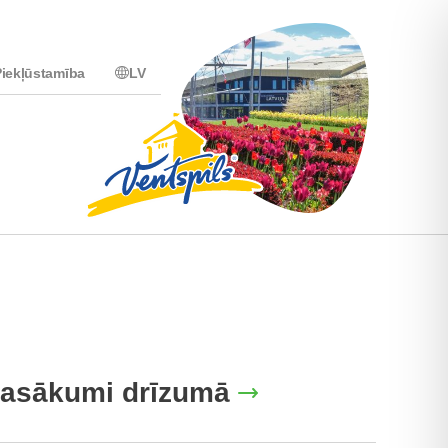
iekļūstamība
LV
asākumi drīzumā