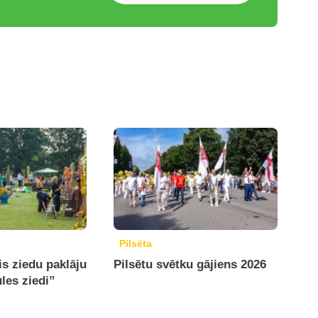
Pilsēta
is ziedu paklāju
Pilsētu svētku gājiens 2026
ules ziedi”