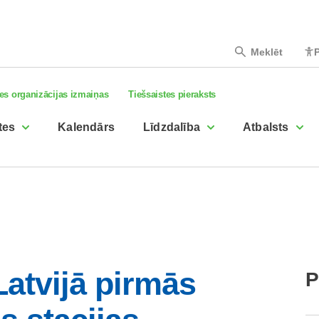
Meklēt
P
es organizācijas izmaiņas
Tiešsaistes pieraksts
tes
Kalendārs
Līdzdalība
Atbalsts
Latvijā pirmās
P