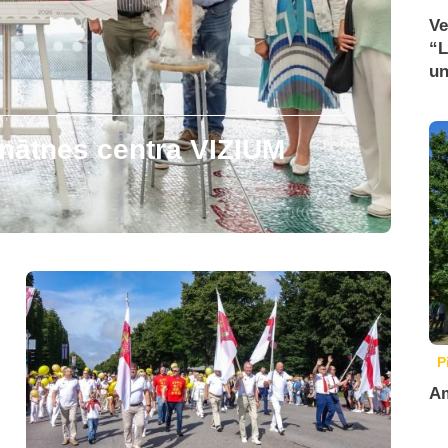
Ve
“L
un
zinātnes centra VIZIUM
P
Am