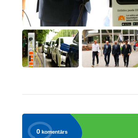
0
komentārs