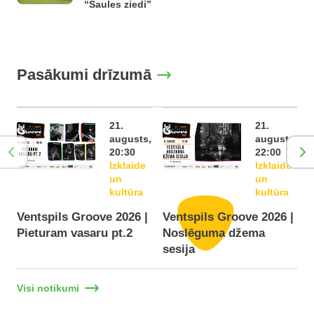
“Saules ziedi”
Pasākumi drīzumā
21.
21.
augusts,
augusts,
20:30
22:00
Izklaide
Izklaide
un
un
kultūra
kultūra
Ventspils Groove 2026 |
Ventspils Groove 2026 |
Pieturam vasaru pt.2
Noslēguma džema
D
sesija
Visi notikumi