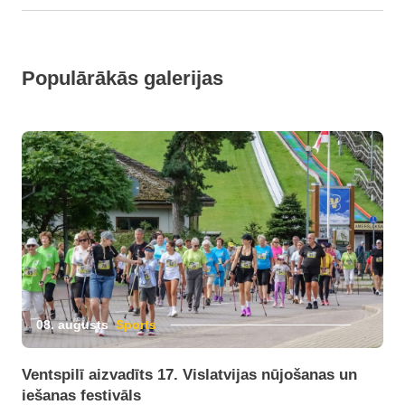
Populārākās galerijas
08. augusts
Sports
Ventspilī aizvadīts 17. Vislatvijas nūjošanas un
iešanas festivāls