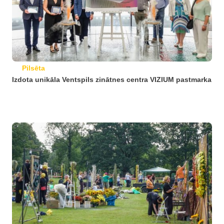
Pilsēta
Izdota unikāla Ventspils zinātnes centra VIZIUM pastmarka