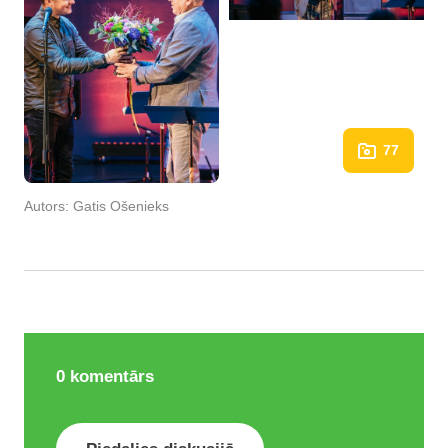
77
Autors:
Gatis Ošenieks
0
komentārs