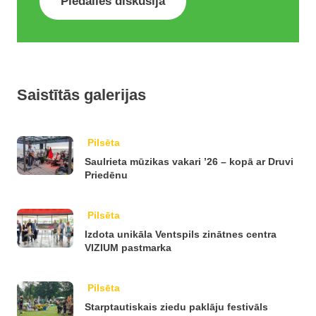
Piedalies diskusijā
Saistītās galerijas
Pilsēta
Saulrieta mūzikas vakari ’26 – kopā ar Druvi
Priedēnu
Pilsēta
Izdota unikāla Ventspils zinātnes centra
VIZIUM pastmarka
Pilsēta
Starptautiskais ziedu paklāju festivāls