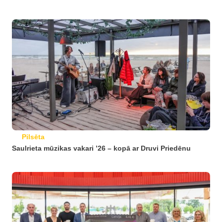
Pilsēta
Saulrieta mūzikas vakari ’26 – kopā ar Druvi Priedēnu