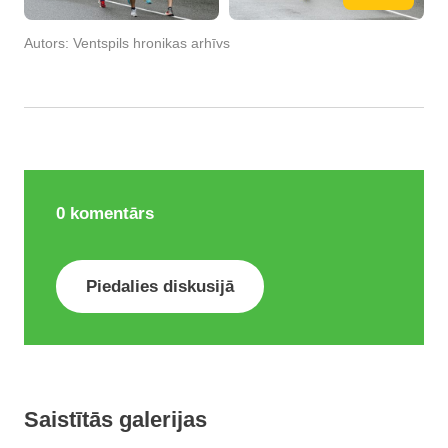
Autors:
Ventspils hronikas arhīvs
0
komentārs
Piedalies diskusijā
Saistītās galerijas