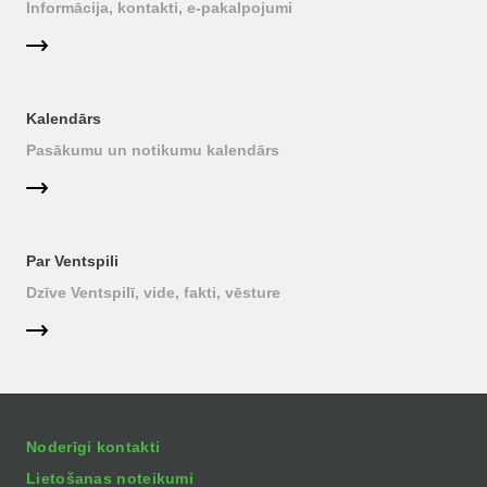
Informācija, kontakti, e-pakalpojumi
Kalendārs
Pasākumu un notikumu kalendārs
Par Ventspili
Dzīve Ventspilī, vide, fakti, vēsture
Noderīgi kontakti
Lietošanas noteikumi