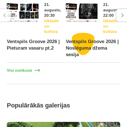
21.
21.
augusts,
augusts,
20:30
22:00
Izklaide
Izklaide
un
un
kultūra
kultūra
Ventspils Groove 2026 |
Ventspils Groove 2026 |
Pieturam vasaru pt.2
Noslēguma džema
F
sesija
Visi notikumi
Populārākās galerijas