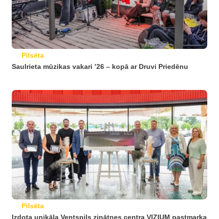
Pilsēta
Saulrieta mūzikas vakari ’26 – kopā ar Druvi Priedēnu
Pilsēta
Izdota unikāla Ventspils zinātnes centra VIZIUM pastmarka