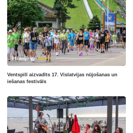
08. augusts
Sports
Ventspilī aizvadīts 17. Vislatvijas nūjošanas un
iešanas festivāls