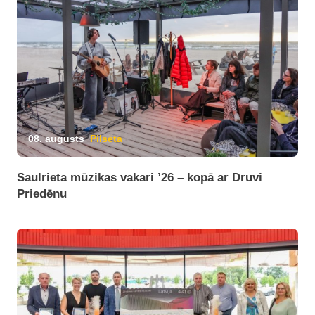
08. augusts
Pilsēta
Saulrieta mūzikas vakari ’26 – kopā ar Druvi
Priedēnu