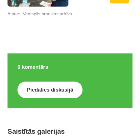
Autors:
Ventspils hronikas arhīvs
0
komentārs
Piedalies diskusijā
Saistītās galerijas