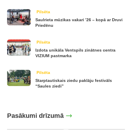
Pilsēta
Saulrieta mūzikas vakari ’26 – kopā ar Druvi
Priedēnu
Pilsēta
Izdota unikāla Ventspils zinātnes centra
VIZIUM pastmarka
Pilsēta
Starptautiskais ziedu paklāju festivāls
“Saules ziedi”
Pasākumi drīzumā