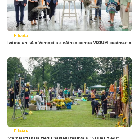
Pilsēta
Izdota unikāla Ventspils zinātnes centra VIZIUM pastmarka
Pilsēta
Starptautiskais ziedu paklāju festivāls “Saules ziedi”