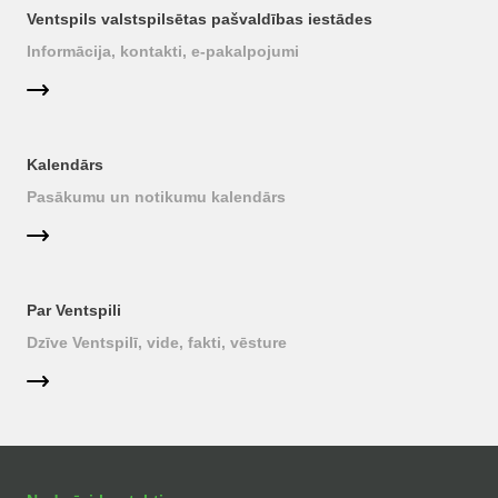
Ventspils valstspilsētas pašvaldības iestādes
Informācija, kontakti, e-pakalpojumi
Kalendārs
Pasākumu un notikumu kalendārs
Par Ventspili
Dzīve Ventspilī, vide, fakti, vēsture