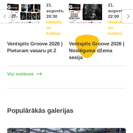
21.
21.
augusts,
augusts,
20:30
22:00
Izklaide
Izklaide
un
un
kultūra
kultūra
Ventspils Groove 2026 |
Ventspils Groove 2026 |
Pieturam vasaru pt.2
Noslēguma džema
F
sesija
Visi notikumi
Populārākās galerijas