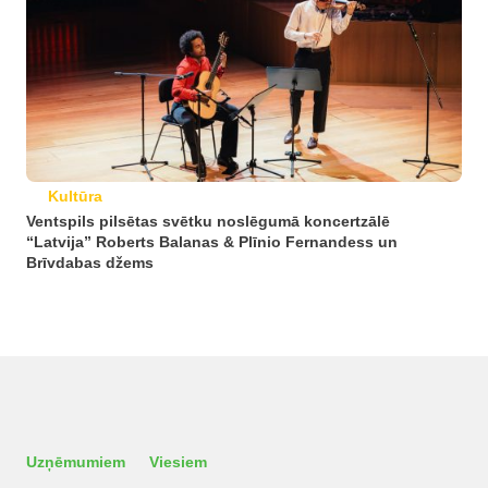
Kultūra
Ventspils pilsētas svētku noslēgumā koncertzālē
“Latvija” Roberts Balanas & Plīnio Fernandess un
Brīvdabas džems
Uzņēmumiem
Viesiem