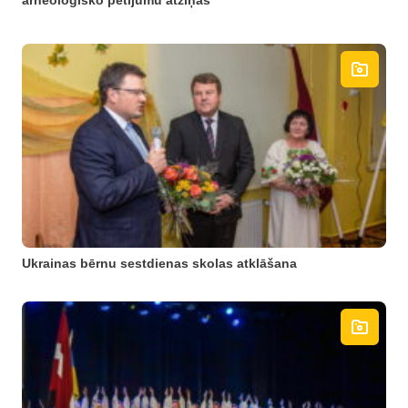
arheoloģisko pētījumu atziņas
Ukrainas bērnu sestdienas skolas atklāšana