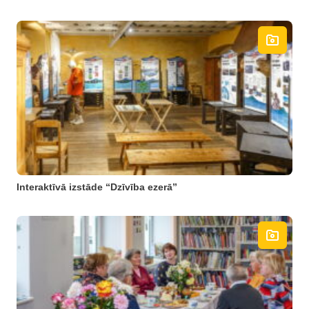
Interaktīvā izstāde “Dzīvība ezerā”