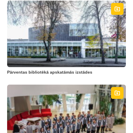
Pārventas bibliotēkā apskatāmās izstādes