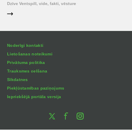
Dzīve Ventspilī, vide, fakti, vēsture
Noderīgi kontakti
Lietošanas noteikumi
Privātuma politika
Trauksmes celšana
Sīkdatnes
Piekļūstamības paziņojums
Iepriekšējā portāla versija