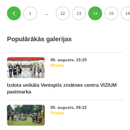
1
...
12
13
14
15
16
Populārākās galerijas
06. augusts, 15:25
Pilsēta
Izdota unikāla Ventspils zinātnes centra VIZIUM
pastmarka
05. augusts, 09:22
Pilsēta