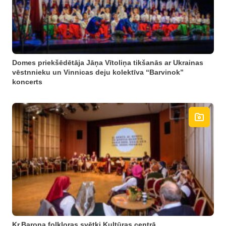
Domes priekšēdētāja Jāņa Vītoliņa tikšanās ar Ukrainas
vēstnnieku un Vinnicas deju kolektīva “Barvinok”
koncerts
Kr.Barona folkloras svētki Kultūras centrā