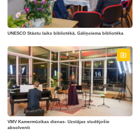
UNESCO Stāstu laiks bibliotēkā. Gāliņciema bibliotēka
VMV Kamermūzikas dienas- Uzstājas studējošie
absolventi