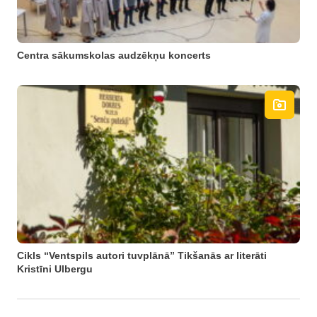
Centra sākumskolas audzēkņu koncerts
Cikls “Ventspils autori tuvplānā” Tikšanās ar literāti
Kristīni Ulbergu