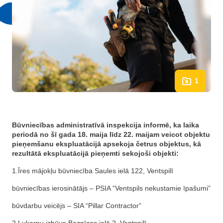
1
Būvniecības administratīvā inspekcija informē, ka laika
periodā no šī gada 18. maija līdz 22. maijam veicot objektu
pieņemšanu ekspluatācijā apsekoja četrus objektus, kā
rezultātā ekspluatācijā pieņemti sekojoši objekti:
1.Īres mājokļu būvniecība Saules ielā 122, Ventspilī
būvniecības ierosinātājs – PSIA “Ventspils nekustamie īpašumi”
būvdarbu veicējs – SIA “Pillar Contractor”