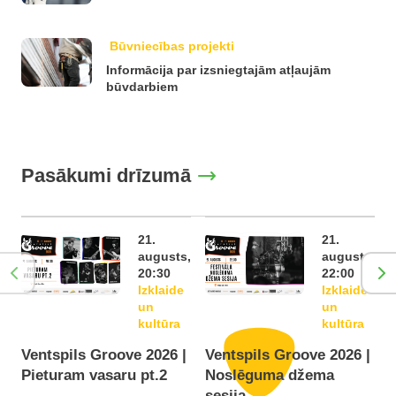
Būvniecības projekti
Informācija par izsniegtajām atļaujām
būvdarbiem
Pasākumi drīzumā
21.
21.
augusts,
augusts,
20:30
22:00
Izklaide
Izklaide
un
un
kultūra
kultūra
Ventspils Groove 2026 |
Ventspils Groove 2026 |
Pieturam vasaru pt.2
Noslēguma džema
F
sesija