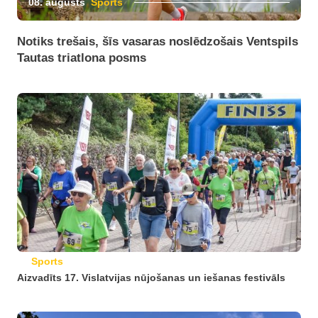
08. augusts
Sports
Notiks trešais, šīs vasaras noslēdzošais Ventspils
Tautas triatlona posms
Sports
Aizvadīts 17. Vislatvijas nūjošanas un iešanas festivāls