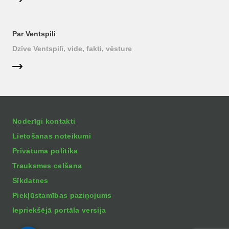
Par Ventspili
Dzīve Ventspilī, vide, fakti, vēsture
Noderīgi kontakti
Lietošanas noteikumi
Privātuma politika
Trauksmes celšana
Sīkdatnes
Piekļūstamības paziņojums
Iepriekšējā portāla versija