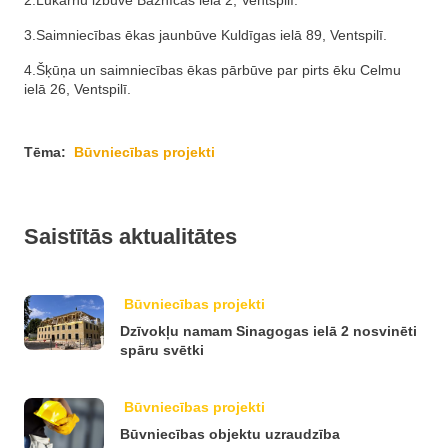
2.Lukarnu izbūve Baznīcas ielā 2, Ventspilī.
3.Saimniecības ēkas jaunbūve Kuldīgas ielā 89, Ventspilī.
4.Šķūņa un saimniecības ēkas pārbūve par pirts ēku Celmu
ielā 26, Ventspilī.
Tēma:
Būvniecības projekti
Saistītās aktualitātes
Būvniecības projekti
Dzīvokļu namam Sinagogas ielā 2 nosvinēti
spāru svētki
Būvniecības projekti
Būvniecības objektu uzraudzība