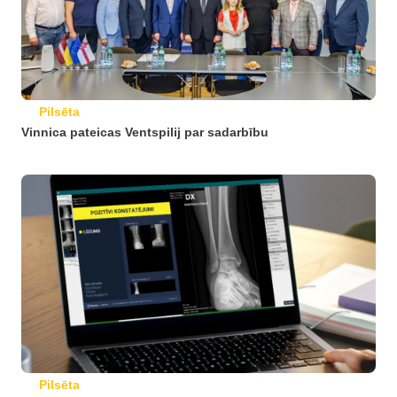
Pilsēta
Vinnica pateicas Ventspilij par sadarbību
Pilsēta