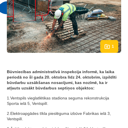
1
Būvniecības administratīvā inspekcija informē, ka laika
periodā no šī gada 20. oktobra līdz 24. oktobrim, izpildīti
būvdarbu uzsākšanas nosacījumi, kas nozīmē, ka ir
atļauts uzsākt būvdarbus septiņos objektos:
1.Ventspils vieglatlētikas stadiona seguma rekonstrukcija
Sporta ielā 5, Ventspilī.
2.Elektroapgādes tīkla pieslēguma izbūve Fabrikas ielā 3,
Ventspilī.