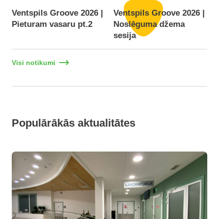
Ventspils Groove 2026 |
Ventspils Groove 2026 |
Pieturam vasaru pt.2
Noslēguma džema
F
sesija
Visi notikumi
Populārākās aktualitātes