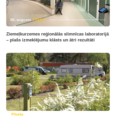
06. augusts
Pilsēta
Ziemeļkurzemes reģionālās slimnīcas laboratorijā
– plašs izmeklējumu klāsts un ātri rezultāti
Pilsēta