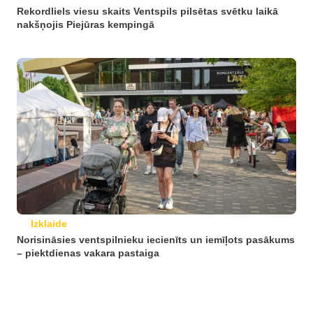
Rekordliels viesu skaits Ventspils pilsētas svētku laikā
nakšņojis Piejūras kempingā
Izklaide
Norisināsies ventspilnieku iecienīts un iemīļots pasākums
– piektdienas vakara pastaiga