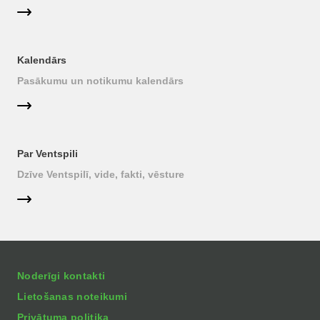
Kalendārs
Pasākumu un notikumu kalendārs
Par Ventspili
Dzīve Ventspilī, vide, fakti, vēsture
Noderīgi kontakti
Lietošanas noteikumi
Privātuma politika