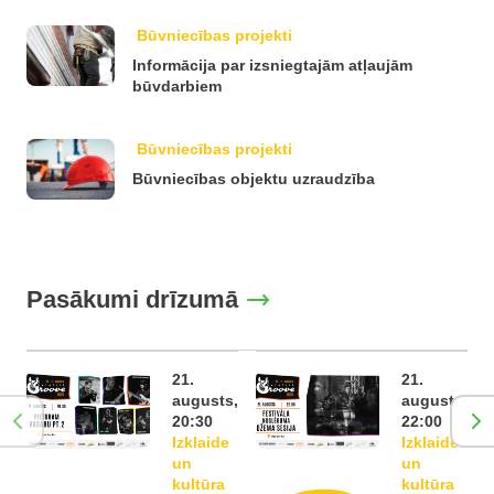
Būvniecības projekti
Informācija par izsniegtajām atļaujām
būvdarbiem
Būvniecības projekti
Būvniecības objektu uzraudzība
Pasākumi drīzumā
21.
21.
augusts,
augusts,
20:30
22:00
Izklaide
Izklaide
un
un
kultūra
kultūra