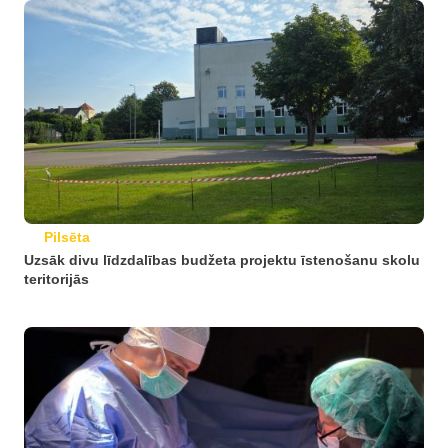
Pilsēta
Uzsāk divu līdzdalības budžeta projektu īstenošanu skolu
teritorijās