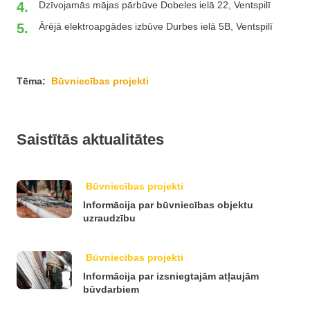
Dzīvojamās mājas pārbūve Dobeles ielā 22, Ventspilī
Ārējā elektroapgādes izbūve Durbes ielā 5B, Ventspilī
Tēma:
Būvniecības projekti
Saistītās aktualitātes
Būvniecības projekti
Informācija par būvniecības objektu
uzraudzību
Būvniecības projekti
Informācija par izsniegtajām atļaujām
būvdarbiem