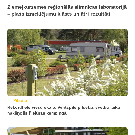
Ziemeļkurzemes reģionālās slimnīcas laboratorijā
– plašs izmeklējumu klāsts un ātri rezultāti
Pilsēta
Rekordliels viesu skaits Ventspils pilsētas svētku laikā
nakšņojis Piejūras kempingā