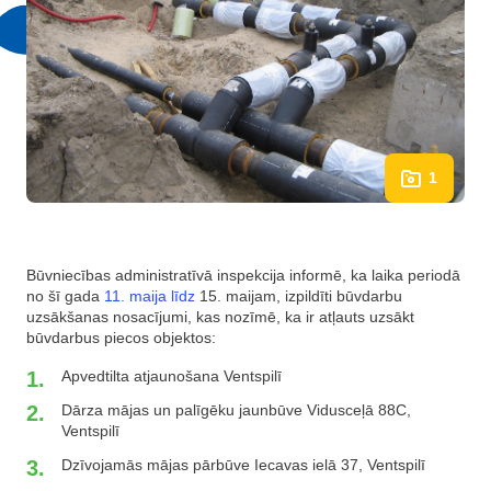
1
Būvniecības administratīvā inspekcija informē, ka laika periodā
no šī gada
11. maija līdz
15. maijam, izpildīti būvdarbu
uzsākšanas nosacījumi, kas nozīmē, ka ir atļauts uzsākt
būvdarbus piecos objektos:
Apvedtilta atjaunošana Ventspilī
Dārza mājas un palīgēku jaunbūve Vidusceļā 88C,
Ventspilī
Dzīvojamās mājas pārbūve Iecavas ielā 37, Ventspilī