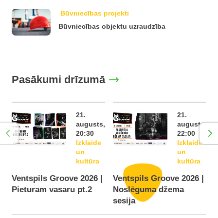
Būvniecības projekti
Būvniecības objektu uzraudzība
Pasākumi drīzumā
21.
21.
augusts,
augusts,
20:30
22:00
Izklaide
Izklaide
un
un
kultūra
kultūra
Ventspils Groove 2026 |
Ventspils Groove 2026 |
Pieturam vasaru pt.2
Noslēguma džema
F
sesija