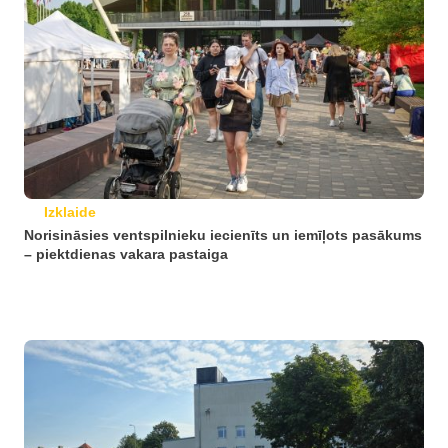
Izklaide
Norisināsies ventspilnieku iecienīts un iemīļots pasākums
– piektdienas vakara pastaiga