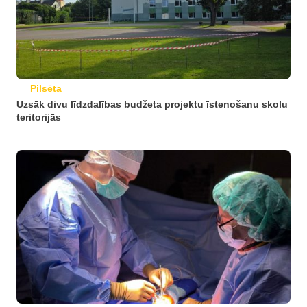
Pilsēta
Uzsāk divu līdzdalības budžeta projektu īstenošanu skolu
teritorijās