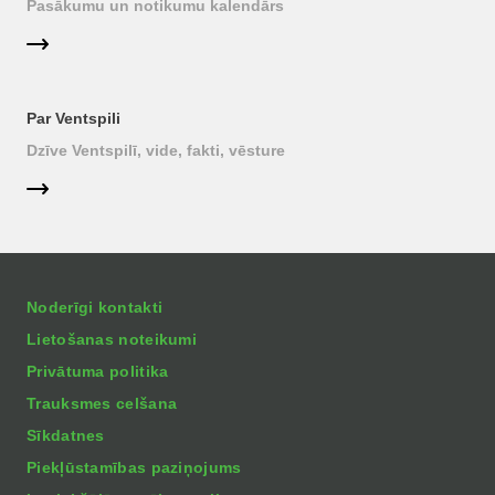
Pasākumu un notikumu kalendārs
Par Ventspili
Dzīve Ventspilī, vide, fakti, vēsture
Noderīgi kontakti
Lietošanas noteikumi
Privātuma politika
Trauksmes celšana
Sīkdatnes
Piekļūstamības paziņojums