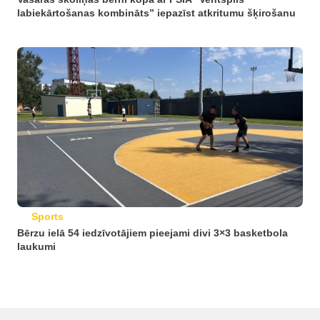
labiekārtošanas kombināts” iepazīst atkritumu šķirošanu
Sports
Bērzu ielā 54 iedzīvotājiem pieejami divi 3×3 basketbola
laukumi