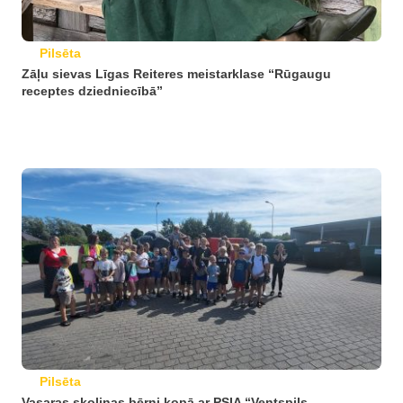
Pilsēta
Zāļu sievas Līgas Reiteres meistarklase “Rūgaugu
receptes dziedniecībā”
Pilsēta
Vasaras skoliņas bērni kopā ar PSIA “Ventspils