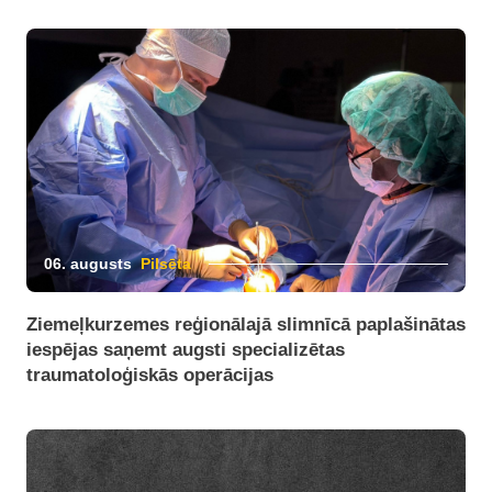
06. augusts
Pilsēta
Ziemeļkurzemes reģionālajā slimnīcā paplašinātas
iespējas saņemt augsti specializētas
traumatoloģiskās operācijas