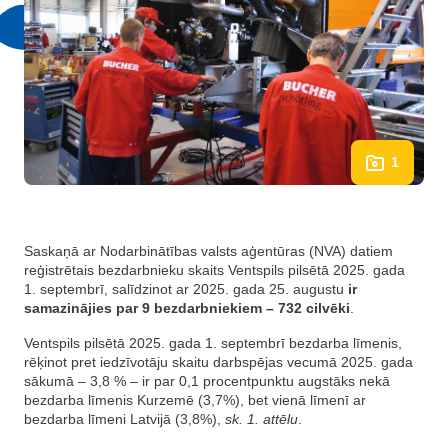
1
Saskaņā ar Nodarbinātības valsts aģentūras (NVA) datiem
reģistrētais bezdarbnieku skaits Ventspils pilsētā 2025. gada
1. septembrī, salīdzinot ar 2025. gada 25. augustu
ir
samazinājies par 9 bezdarbniekiem –
732 cilvēki
.
Ventspils pilsētā 2025. gada 1. septembrī bezdarba līmenis,
rēķinot pret iedzīvotāju skaitu darbspējas vecumā 2025. gada
sākumā – 3,8 % – ir par 0,1 procentpunktu augstāks nekā
bezdarba līmenis Kurzemē (3,7%), bet vienā līmenī ar
bezdarba līmeni Latvijā (3,8%),
sk. 1. attēlu
.