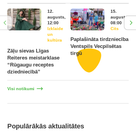
12.
15.
augusts,
augusts,
12:00
08:00
Izklaide
Cits
un
Paplašināta tirdzniecība
P
kultūra
Ventspils Vecpilsētas
V
Zāļu sievas Līgas
tirgū
t
Reiteres meistarklase
“Rūgaugu receptes
dziedniecībā”
Visi notikumi
Populārākās aktualitātes