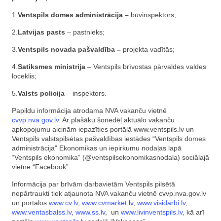
1.
Ventspils domes administrācija –
būvinspektors;
2.
Latvijas pasts
– pastnieks;
3.
Ventspils novada pašvaldība –
projekta vadītās;
4.
Satiksmes ministrija
– Ventspils brīvostas pārvaldes valdes
loceklis;
5.
Valsts policija
– inspektors.
Papildu informācija atrodama NVA vakanču vietnē
cvvp.nva.gov.lv
. Ar plašāku šonedēļ aktuālo vakanču
apkopojumu aicinām iepazīties portālā www.ventspils.lv un
Ventspils valstspilsētas pašvaldības iestādes “Ventspils domes
administrācija” Ekonomikas un iepirkumu nodaļas lapā
“Ventspils ekonomika” (@ventspilsekonomikasnodala) sociālajā
vietnē “Facebook”.
Informācija par brīvām darbavietām Ventspils pilsētā
nepārtraukti tiek atjaunota NVA vakanču vietnē cvvp.nva.gov.lv
un portālos
www.cv.lv
,
www.cvmarket.lv
,
www.visidarbi.lv
,
www.ventasbalss.lv
,
www.ss.lv
, un
www.livinventspils.lv
, kā arī