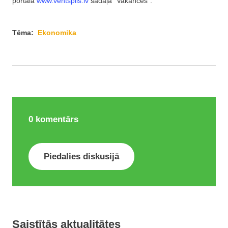
portāla
www.ventspils.lv
sadaļā “Vakances”.
Tēma:
Ekonomika
0
komentārs
Piedalies diskusijā
Saistītās aktualitātes