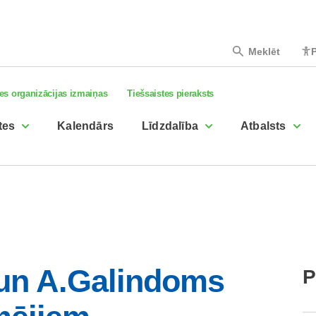
Meklēt
P
es organizācijas izmaiņas
Tiešsaistes pieraksts
tes
Kalendārs
Līdzdalība
Atbalsts
 un A.Galindoms
P