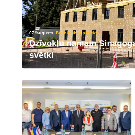
07. augusts
Būvniecības projekti
Dzīvokļu namam Sinagogas
svētki