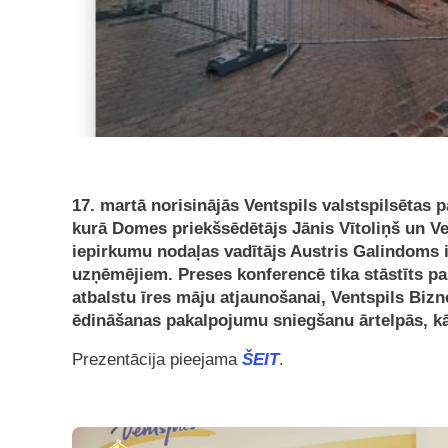
17. martā norisinājās Ventspils valstspilsētas
kurā Domes priekšsēdētājs Jānis Vītoliņš un V
iepirkumu nodaļas vadītājs Austris Galindoms
uzņēmējiem. Preses konferencē tika stāstīts p
atbalstu īres māju atjaunošanai, Ventspils Biz
ēdināšanas pakalpojumu sniegšanu ārtelpās, kā a
Prezentācija pieejama
ŠEIT
.