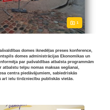
1
 pašvaldības domes iknedēļas preses konference,
entspils domes administrācijas Ekonomikas un
 informēja par pašvaldības atbalsta programmām
ar atbalstu telpu nomas maksas segšanai,
nesa centra piedāvājumiem, sabiedriskās
rī ielu tirdzniecību publiskās vietās.