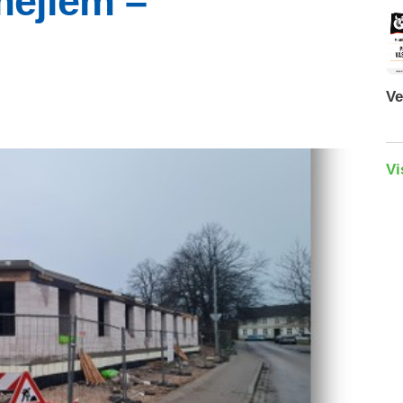
mējiem –
Ve
Vi