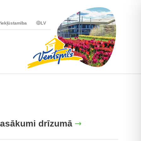
iekļūstamība
LV
asākumi drīzumā