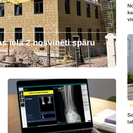
No
ka
vi
 ielā 2 nosvinēti spāru
P
So
la