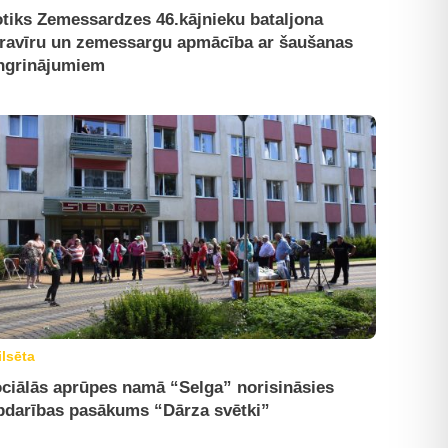
tiks Zemessardzes 46.kājnieku bataljona
ravīru un zemessargu apmācība ar šaušanas
ngrinājumiem
ilsēta
ciālās aprūpes namā “Selga” norisināsies
bdarības pasākums “Dārza svētki”