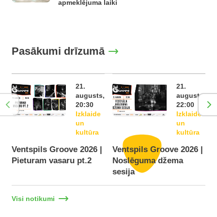
apmeklējuma laiki
Pasākumi drīzumā
21.
21.
augusts,
augusts,
20:30
22:00
Izklaide
Izklaide
un
un
kultūra
kultūra
Ventspils Groove 2026 |
Ventspils Groove 2026 |
Pieturam vasaru pt.2
Noslēguma džema
F
sesija
Visi notikumi