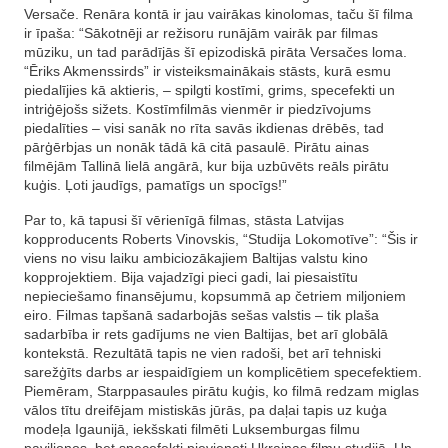
Versače. Renāra kontā ir jau vairākas kinolomas, taču šī filma
ir īpaša: “Sākotnēji ar režisoru runājām vairāk par filmas
mūziku, un tad parādījās šī epizodiskā pirāta Versačes loma.
“Ēriks Akmenssirds” ir visteiksmainākais stāsts, kurā esmu
piedalījies kā aktieris, – spilgti kostīmi, grims, specefekti un
intriģējošs sižets. Kostīmfilmās vienmēr ir piedzīvojums
piedalīties – visi sanāk no rīta savās ikdienas drēbēs, tad
pārģērbjas un nonāk tādā kā citā pasaulē. Pirātu ainas
filmējām Tallinā lielā angārā, kur bija uzbūvēts reāls pirātu
kuģis. Ļoti jaudīgs, pamatīgs un spocīgs!”
Par to, kā tapusi šī vērienīgā filmas, stāsta Latvijas
kopproducents Roberts Vinovskis, “Studija Lokomotīve”: “Šis ir
viens no visu laiku ambiciozākajiem Baltijas valstu kino
kopprojektiem. Bija vajadzīgi pieci gadi, lai piesaistītu
nepieciešamo finansējumu, kopsummā ap četriem miljoniem
eiro. Filmas tapšanā sadarbojās sešas valstis – tik plaša
sadarbība ir rets gadījums ne vien Baltijas, bet arī globālā
kontekstā. Rezultātā tapis ne vien radoši, bet arī tehniski
sarežģīts darbs ar iespaidīgiem un komplicētiem specefektiem.
Piemēram, Starppasaules pirātu kuģis, ko filmā redzam miglas
vālos tītu dreifējam mistiskās jūrās, pa daļai tapis uz kuģa
modeļa Igaunijā, iekšskati filmēti Luksemburgas filmu