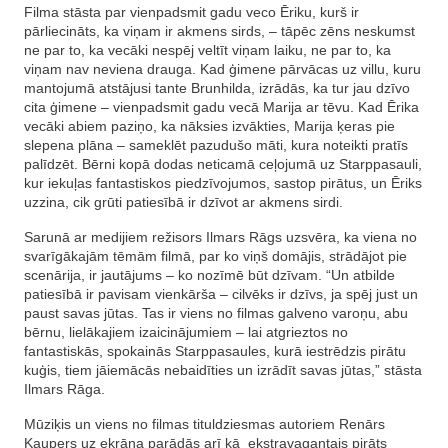
Filma stāsta par vienpadsmit gadu veco Ēriku, kurš ir
pārliecināts, ka viņam ir akmens sirds, – tāpēc zēns neskumst
ne par to, ka vecāki nespēj veltīt viņam laiku, ne par to, ka
viņam nav neviena drauga. Kad ģimene pārvācas uz villu, kuru
mantojumā atstājusi tante Brunhilda, izrādās, ka tur jau dzīvo
cita ģimene – vienpadsmit gadu vecā Marija ar tēvu. Kad Ērika
vecāki abiem paziņo, ka nāksies izvākties, Marija ķeras pie
slepena plāna – sameklēt pazudušo māti, kura noteikti pratīs
palīdzēt. Bērni kopā dodas neticamā ceļojumā uz Starppasauli,
kur iekuļas fantastiskos piedzīvojumos, sastop pirātus, un Ēriks
uzzina, cik grūti patiesībā ir dzīvot ar akmens sirdi.
Sarunā ar medijiem režisors Ilmars Rāgs uzsvēra, ka viena no
svarīgākajām tēmām filmā, par ko viņš domājis, strādājot pie
scenārija, ir jautājums – ko nozīmē būt dzīvam. “Un atbilde
patiesībā ir pavisam vienkārša – cilvēks ir dzīvs, ja spēj just un
paust savas jūtas. Tas ir viens no filmas galveno varoņu, abu
bērnu, lielākajiem izaicinājumiem – lai atgrieztos no
fantastiskās, spokainās Starppasaules, kurā iestrēdzis pirātu
kuģis, tiem jāiemācās nebaidīties un izrādīt savas jūtas,” stāsta
Ilmars Rāga.
Mūziķis un viens no filmas tituldziesmas autoriem Renārs
Kaupers uz ekrāna parādās arī kā ekstravagantais pirāts