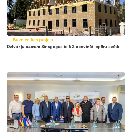
Būvniecības projekti
Dzīvokļu namam Sinagogas ielā 2 nosvinēti spāru svētki