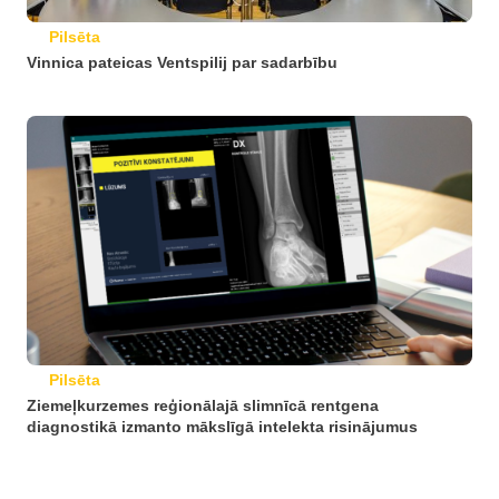
Pilsēta
Vinnica pateicas Ventspilij par sadarbību
Pilsēta
Ziemeļkurzemes reģionālajā slimnīcā rentgena
diagnostikā izmanto mākslīgā intelekta risinājumus