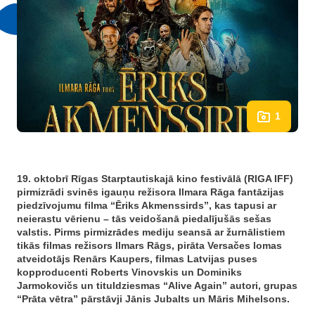
1
19. oktobrī Rīgas Starptautiskajā kino festivālā (RIGA IFF)
pirmizrādi svinēs igauņu režisora Ilmara Rāga fantāzijas
piedzīvojumu filma “Ēriks Akmenssirds”, kas tapusi ar
neierastu vērienu – tās veidošanā piedalījušās sešas
valstis. Pirms pirmizrādes mediju seansā ar žurnālistiem
tikās filmas režisors Ilmars Rāgs, pirāta Versačes lomas
atveidotājs Renārs Kaupers, filmas Latvijas puses
kopproducenti Roberts Vinovskis un Dominiks
Jarmokovičs un tituldziesmas “Alive Again” autori, grupas
“Prāta vētra” pārstāvji Jānis Jubalts un Māris Mihelsons.