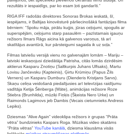
paviljonos, bet specefekti pievienoti Ukrainas filmu studijā. Un
rezultāts ir iespaidīgs, par ko esam ļoti gandarīti.”
RIGA IFF radošās direktores Sonoras Brokas ieskatā, šī,
iespējams, ir Baltijas kinovēsturē pārliecinošākā fantāzijas filma
bērniem: “Spoku māja, pirātu kuģis, jūras ceļojumi, spogulis ar
superspējām, ceļojums starp pasaulēm – pazīstamais igauņu
režisors Ilmars Rāgs aicina kā galvenos varoņus, tā arī
skatītājus avantūrā, kur pārsteigumi sagaida ik uz soļa.”
Filmas latviešu versijā vienu no galvenajām lomām – Mariju –
latviski ieskaņojusi dziedātāja Patrisha, citās lomās dzirdēsim
aktierus Kasparu Znotiņu (Saltkurpis Juhans Ulfsaks), Martu
Lovisu Jančevsku (Kapteinis), Ģirtu Krūmiņu (Papus Žils
Verners) un Kasparu Dumburu (Dienderis Kristjans Sarvs).
Skaņu celiņa veidošanā piedalījusies arī televīzijas raidījumu
vadītāja Ketija Šēnberga (Māte), animācijas režisore Roze
Stiebra (Brunhilda), mūziķi Fiņķis (Šķeista Nero Urke) un
Raimonds Lagimovs jeb Dambis (Vecais cietumnieks Andress
Lepiks).
Dziesmas “Alive Again” videoklipa režisors ir grupas “Prāta
vētra” bundzinieks Kaspars Roga. Mūzikas video skatāms
“Prāta vētras”
YouTube kanālā
, dziesma klausāma visās
lielākajās
mūzikas straumēšanas platfomās.