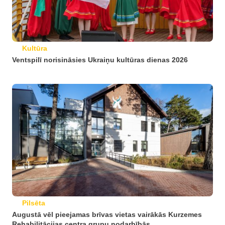
Kultūra
Ventspilī norisināsies Ukraiņu kultūras dienas 2026
Pilsēta
Augustā vēl pieejamas brīvas vietas vairākās Kurzemes
Rehabilitācijas centra grupu nodarbībās