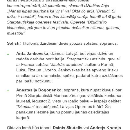
kuras neiztrūkstoši ir pasaulslavenāko solistu
koncertrepertuārā, kā piemēram, slavenā Džuditas ārija
„Manas lūpas skurbina kā vīns” vai Oktavio ārija
“
Draugi, Šī
dzīve ir bauda!
”
, kuras mūsu klausītāji varēja baudīt arī šī gada
Starptautiskajā operetes festivālā. Operete
“
Džudita
”
to
klausoties, pārņem tevi un piepilda dvēseli ar siltumu, gaismu,
mīlestību”.
Solisti:
Titullomā dzirdēsim divas spožas solistes, soprānus:
Anta Jankovska
, dzimusi Latvijā, bet viņas dzīve un
radošā darbība norit Itālijā. Starptautisku atzinību guvusi
ar Franca Lehāra
“Jautrās atraitnes”
titullomu Parmā,
Lukā, Pizā un Livorno. Jankovskas balss apvieno lirisku
smalkumu ar dramatisku spēku, padarot katru uzstāšanos
par īpašu notikumu.
Anastasija Dogoņenko
, soprāns, kura nupat kļuvusi par
Pirmā Starptautiskā Marinas Zirdziņas vokālistu konkursa
laureāti, iegūstot 2. vietu un īpašo balvu – iespēju debitēt
“Džuditas”
iestudējumā Latvijas Operetes teātrī. Šis
panākums iezīmē jaunu posmu jaunās dziedātājas
karjerā.
Oktavio lomā būs tenori:
Dainis Skutelis
vai
Andrejs Krutojs