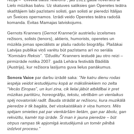
Lielo mūzikas balvu. Uz skatuves satiksies gan Operetes teātra
skatītājiem labi pazīstami solisti, gan solisti ar pieredzi Itālijas
un Šveices opernamos. Izrādi veido Operetes teātra radošā
komanda. Evitas Mamajas latviskojums.
Gernots Kranners (
Gernot Kranner
)ir austriešu izcelsmes
režisors, solists (tenors), aktieris, humorists, operetes un
mūzikla jomas speciālists ar plašu radošo biogrāfiju. Plašākai
Latvijas publikai viņš varētu būt pazīstams arī no seriāla
“Komisārs Reksis”
.
“Džuditu”
Kranners iestudē jau otro reizi –
pirmizrāde notika 2007. gadā Lehāra festivālā Bādišlā
(Austrija), kur režisora lasījums guva lielus panākumus.
Sonora Vaice
par darbu izrādē saka:
“Ne katru dienu rodas
iespēja veidot iestudējumu kopā ar māksliniekiem no zelta
“Vecās Eiropas”, un kuri zina, cik lielai jābūt atbildībai ir pret
mūzikas partitūru, horeogrāfiju, tekstu, vērtībām un vienlaikus
spēj novatoriski radīt. Bauda strādāt ar režisoru, kura muzikālā
pieredze ir tik bagāta, bet visskaistākais ir viņa humors. Mēs
spējam smieties pat par vienkāršām lietām, gan par ābolu, gan
rekvizītu, kamēr top izrāde. Šī man ir jauna pieredze – būt
otrpus rampas tik apjomīgā iestudējumā un tomēr pilnībā
izdzīvot procesu.”