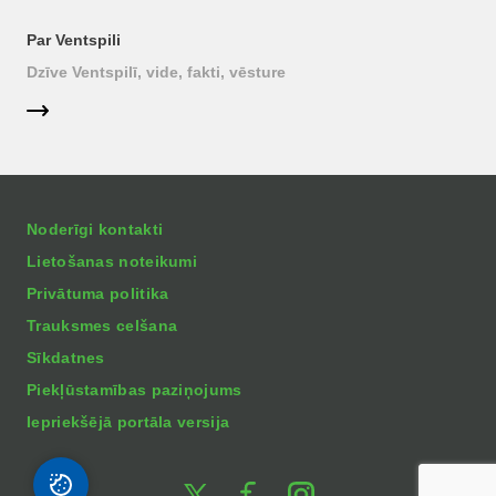
Par Ventspili
Dzīve Ventspilī, vide, fakti, vēsture
Noderīgi kontakti
Lietošanas noteikumi
Privātuma politika
Trauksmes celšana
Sīkdatnes
Piekļūstamības paziņojums
Iepriekšējā portāla versija