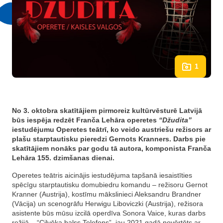
1
No 3. oktobra skatītājiem pirmoreiz kultūrvēsturē Latvijā
būs iespēja redzēt Franča Lehāra operetes
“Džudita”
iestudējumu Operetes teātrī, ko veido austriešu režisors ar
plašu starptautisku pieredzi Gernots Kranners. Darbs pie
skatītājiem nonāks par godu tā autora, komponista Franča
Lehāra 155. dzimšanas dienai.
Operetes teātris aicinājis iestudējuma tapšanā iesaistīties
spēcīgu starptautisku domubiedru komandu – režisoru Gernot
Kranner (Austrija), kostīmu mākslinieci Aleksandru Brandner
(Vācija) un scenogrāfu Herwigu Liboviczki (Austrija), režisora
asistente būs mūsu izcilā operdīva Sonora Vaice, kuras darbs
režijā – “Cilvēka balss.Telefons”, jau 2021.gadā novērtēts ar