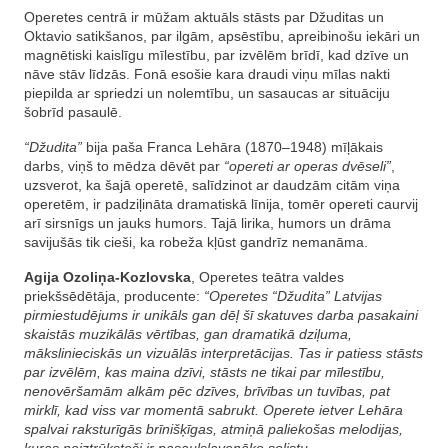
Operetes centrā ir mūžam aktuāls stāsts par Džuditas un
Oktavio satikšanos, par ilgām, apsēstību, apreibinošu iekāri un
magnētiski kaislīgu mīlestību, par izvēlēm brīdī, kad dzīve un
nāve stāv līdzās. Fonā esošie kara draudi viņu mīlas nakti
piepilda ar spriedzi un nolemtību, un sasaucas ar situāciju
šobrīd pasaulē.
“Džudita”
bija paša Franca Lehāra (1870–1948) mīļākais
darbs, viņš to mēdza dēvēt par
“opereti ar operas dvēseli”
,
uzsverot, ka šajā operetē, salīdzinot ar daudzām citām viņa
operetēm, ir padziļināta dramatiskā līnija, tomēr opereti caurvij
arī sirsnīgs un jauks humors. Tajā lirika, humors un drāma
savijušās tik cieši, ka robeža kļūst gandrīz nemanāma.
Agija Ozoliņa-Kozlovska
, Operetes teātra valdes
priekšsēdētāja, producente:
“Operetes “Džudita” Latvijas
pirmiestudējums ir unikāls gan dēļ šī skatuves darba pasakaini
skaistās muzikālās vērtības, gan dramatikā dziļuma,
mākslinieciskās un vizuālās interpretācijas. Tas ir patiess stāsts
par izvēlēm, kas maina dzīvi, stāsts ne tikai par mīlestību,
nenovēršamām alkām pēc dzīves, brīvības un tuvības, pat
mirklī, kad viss var momentā sabrukt.
Operete ietver Lehāra
spalvai raksturīgās brīnišķīgas, atmiņā paliekošas melodijas,