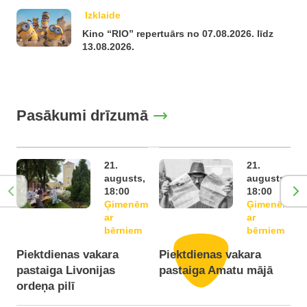
Izklaide
Kino “RIO” repertuārs no 07.08.2026. līdz
13.08.2026.
Pasākumi drīzumā
21.
21.
augusts,
augusts,
18:00
18:00
Ģimenēm
Ģimenēm
ar
ar
bērniem
bērniem
Piektdienas vakara
Piektdienas vakara
pastaiga Livonijas
pastaiga Amatu mājā
ordeņa pilī