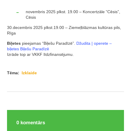
novembris 2025 plkst. 19.00 – Koncertzāle “Cēsis”,
Cēsis
30.decembris 2025 plkst.19.00 – Ziemeļblāzmas kultūras pils,
Rīga
Biļetes
pieejamas “Biļešu Paradīzē”.
Džudita | operete –
biļetes Biļešu Paradīzē
Izrāde top ar VKKF līdzfinansējumu.
Tēma:
Izklaide
0
komentārs