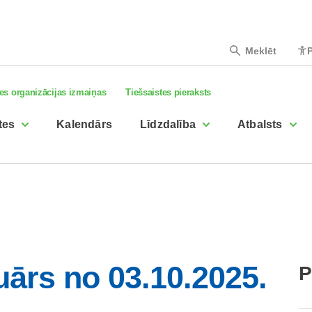
Meklēt
P
es organizācijas izmaiņas
Tiešsaistes pieraksts
tes
Kalendārs
Līdzdalība
Atbalsts
uārs no 03.10.2025.
P