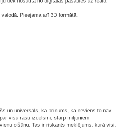
u tiek nosūtīta no digitālās pasaules uz reālo.
u valodā. Pieejama arī 3D formātā.
āršs un universāls, ka brīnums, ka neviens to nav
par visu rasu izcelsmi, starp miljoniem
vienu olšūnu. Tas ir riskants meklējums, kurā visi,