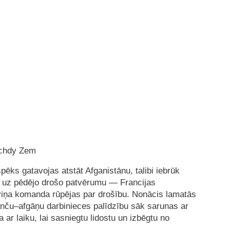
schdy Zem
ks gatavojas atstāt Afganistānu, talibi iebrūk
s uz pēdējo drošo patvērumu — Francijas
iņa komanda rūpējas par drošību. Nonācis lamatās
ranču–afgāņu darbinieces palīdzību sāk sarunas ar
ar laiku, lai sasniegtu lidostu un izbēgtu no