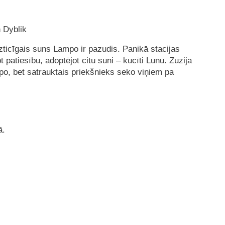
 Dyblik
uzticīgais suns Lampo ir pazudis. Panikā stacijas
 patiesību, adoptējot citu suni – kucīti Lunu. Zuzija
o, bet satrauktais priekšnieks seko viņiem pa
ā.