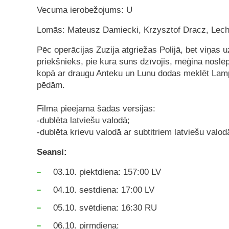
Vecuma ierobežojums: U
Lomās: Mateusz Damiecki, Krzysztof Dracz, Lech
Pēc operācijas Zuzija atgriežas Polijā, bet viņas 
priekšnieks, pie kura suns dzīvojis, mēģina noslēpt
kopā ar draugu Anteku un Lunu dodas meklēt Lamp
pēdām.
Filma pieejama šādās versijās:
-dublēta latviešu valodā;
-dublēta krievu valodā ar subtitriem latviešu valod
Seansi:
03.10. piektdiena: 157:00 LV
04.10. sestdiena: 17:00 LV
05.10. svētdiena: 16:30 RU
06.10. pirmdiena: