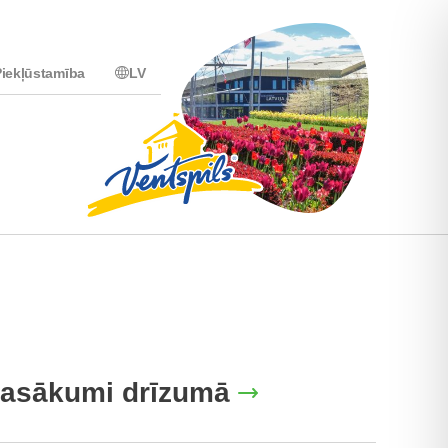
iekļūstamība
LV
asākumi drīzumā