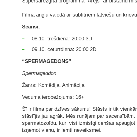
Supersarežģītā programma “Arejs” ar bīstamu misij
Filma angļu valodā ar subtitriem latviešu un kriev
Seansi:
08.10. trešdiena: 20:00 3D
09.10. ceturtdiena: 20:00 2D
“SPERMAGEDONS”
Spermageddon
Žanrs: Komēdija, Animācija
Vecuma ierobežojums: 16+
Šī ir filma par dzīves sākumu! Stāsts ir tik vienk
stāstījis jau agrāk. Mēs runājam par sacensībām, 
spermatozoīdu, kuri visi izmisīgi cenšas apaugļot 
izņemot vienu, ir lemti neveiksmei.