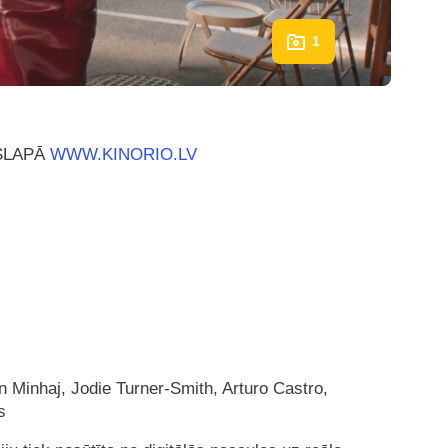
1
ASLAPĀ
WWW.KINORIO.LV
 Minhaj, Jodie Turner-Smith, Arturo Castro,
s