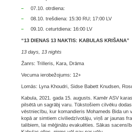
07.10. otrdiena:
08.10. trešdiena: 15:30 RU; 17:00 LV
09.10. ceturtdiena: 16:00 LV
“13 DIENAS 13 NAKTIS: KABULAS KRIŠANA”
13 days, 13 nights
Žanrs: Trilleris, Kara, Drāma
Vecuma ierobežojums: 12+
Lomās: Lyna Khoudri, Sidse Babett Knudsen, Ro
Kabula, 2021. gada 15. augusts. Kamēr ASV karaspē
pilsētā un sagrābj varu. Tūkstošiem cilvēku doda
vēstniecību, kur komandieris Mohameds Bida un v
kopā ar simtiem civiliedzīvotāju, viņš ar jaunas f
talibiem, lai mēģinātu evakuēties. Sākas sacensība 
Kabulas elles, pirms vēl nav par vēlu.