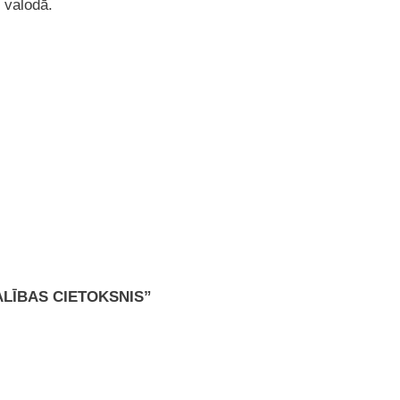
u valodā.
ALĪBAS CIETOKSNIS”