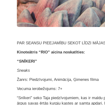
PAR SEANSU PIEEJAMĪBU SEKOT LĪDZI MĀJ
Kinoteātris “RIO” aicina noskatīties:
“SNĪKERI”
Sneaks
Žanrs: Piedzīvojumi, Animācija, Ģimenes filma
Vecuma ierobežojums: 7+
“Snīkeri” seko Taja piedzīvojumiem, kas ir maldu 
ārpus savas ērtās kurpju kastes ar samta apdari.