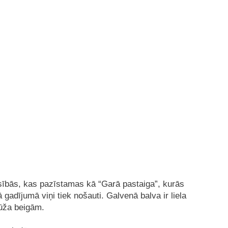
ībās, kas pazīstamas kā “Garā pastaiga”, kurās
 gadījumā viņi tiek nošauti. Galvenā balva ir liela
ūža beigām.