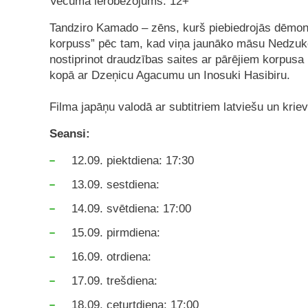
Vecuma ierobežojums: 12+
Tandziro Kamado – zēns, kurš piebiedrojās dēmo
korpuss” pēc tam, kad viņa jaunāko māsu Nedzuk
nostiprinot draudzības saites ar pārējiem korpusa
kopā ar Dzeņicu Agacumu un Inosuki Hasibiru.
Filma japāņu valodā ar subtitriem latviešu un krie
Seansi:
12.09. piektdiena: 17:30
13.09. sestdiena:
14.09. svētdiena: 17:00
15.09. pirmdiena:
16.09. otrdiena:
17.09. trešdiena:
18.09. ceturtdiena: 17:00