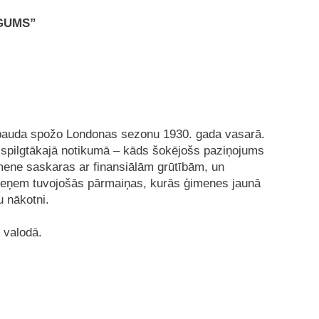
GUMS”
 bauda spožo Londonas sezonu 1930. gada vasarā.
s spilgtākajā notikumā – kāds šokējošs paziņojums
ģimene saskaras ar finansiālām grūtībām, un
jāpieņem tuvojošās pārmaiņas, kurās ģimenes jaunā
 nākotni.
u valodā.