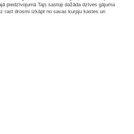
 Šajā piedzīvojumā Tajs sastop dažāda dzīves gājuma
z rast drosmi izkāpt no savas kurpju kastes un