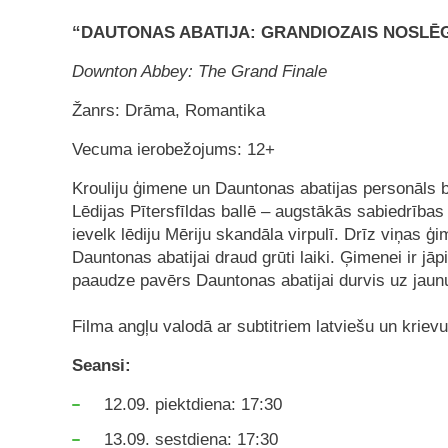
“DAUTONAS ABATIJA: GRANDIOZAIS NOSLĒ
Downton Abbey: The Grand Finale
Žanrs: Drāma, Romantika
Vecuma ierobežojums: 12+
Krouliju ģimene un Dauntonas abatijas personāls
Lēdijas Pītersfīldas ballē – augstākās sabiedrība
ievelk lēdiju Mēriju skandāla virpulī. Drīz viņas 
Dauntonas abatijai draud grūti laiki. Ģimenei ir 
paaudze pavērs Dauntonas abatijai durvis uz jaunu
Filma angļu valodā ar subtitriem latviešu un kriev
Seansi:
12.09. piektdiena: 17:30
13.09. sestdiena: 17:30