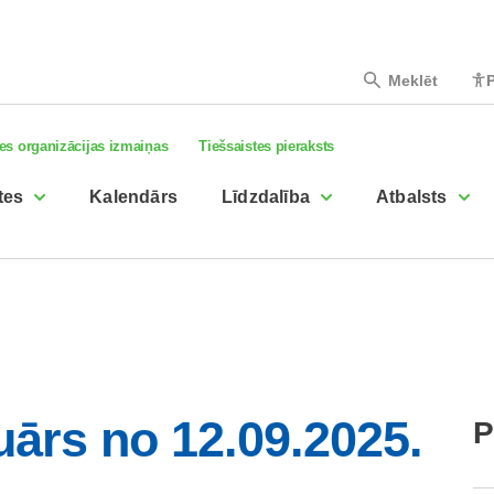
Meklēt
P
es organizācijas izmaiņas
Tiešsaistes pieraksts
tes
Kalendārs
Līdzdalība
Atbalsts
uārs no 12.09.2025.
P