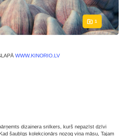
1
ASLAPĀ
WWW.KINORIO.LV
pārņemts dizainera snīkers, kurš nepazīst dzīvi
 Kad šaubīgs kolekcionārs nozog viņa māsu, Tajam