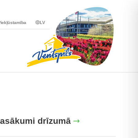
iekļūstamība
LV
asākumi drīzumā