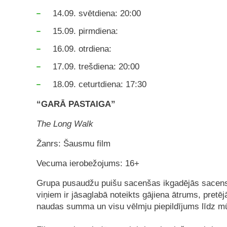
14.09. svētdiena: 20:00
15.09. pirmdiena:
16.09. otrdiena:
17.09. trešdiena: 20:00
18.09. ceturtdiena: 17:30
“GARĀ PASTAIGA”
The Long Walk
Žanrs: Šausmu film
Vecuma ierobežojums: 16+
Grupa pusaudžu puišu sacenšas ikgadējās sacens
viņiem ir jāsaglabā noteikts gājiena ātrums, pretējā
naudas summa un visu vēlmju piepildījums līdz m