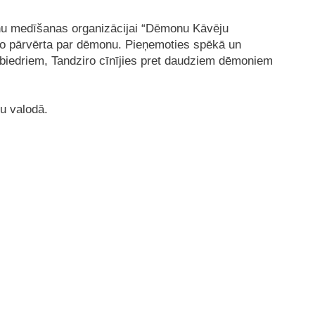
nu medīšanas organizācijai “Dēmonu Kāvēju
o pārvērta par dēmonu. Pieņemoties spēkā un
 biedriem, Tandziro cīnījies pret daudziem dēmoniem
vu valodā.