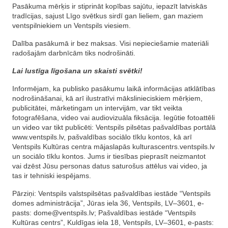
Pasākuma mērķis ir stiprināt kopības sajūtu, iepazīt latviskās
tradīcijas, sajust Līgo svētkus sirdī gan lieliem, gan maziem
ventspilniekiem un Ventspils viesiem.
Dalība pasākumā ir bez maksas. Visi nepieciešamie materiāli
radošajām darbnīcām tiks nodrošināti.
Lai lustīga līgošana un skaisti svētki!
Informējam, ka publisko pasākumu laikā informācijas atklātības
nodrošināšanai, kā arī ilustratīvi mākslinieciskiem mērķiem,
publicitātei, mārketingam un intervijām, var tikt veikta
fotografēšana, video vai audiovizuāla fiksācija. Iegūtie fotoattēli
un video var tikt publicēti: Ventspils pilsētas pašvaldības portālā
www.ventspils.lv, pašvaldības sociālo tīklu kontos, kā arī
Ventspils Kultūras centra mājaslapās kulturascentrs.ventspils.lv
un sociālo tīklu kontos. Jums ir tiesības pieprasīt neizmantot
vai dzēst Jūsu personas datus saturošus attēlus vai video, ja
tas ir tehniski iespējams.
Pārziņi: Ventspils valstspilsētas pašvaldības iestāde “Ventspils
domes administrācija”, Jūras iela 36, Ventspils, LV–3601, e-
pasts:
dome@ventspils.lv
; Pašvaldības iestāde “Ventspils
Kultūras centrs”, Kuldīgas iela 18, Ventspils, LV–3601, e-pasts: