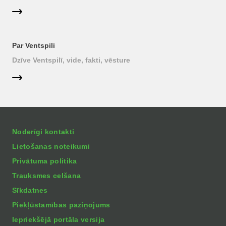
Par Ventspili
Dzīve Ventspilī, vide, fakti, vēsture
Noderīgi kontakti
Lietošanas noteikumi
Privātuma politika
Trauksmes celšana
Sīkdatnes
Piekļūstamības paziņojums
Iepriekšējā portāla versija