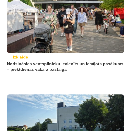
Izklaide
Norisināsies ventspilnieku iecienīts un iemīļots pasākums
– piektdienas vakara pastaiga