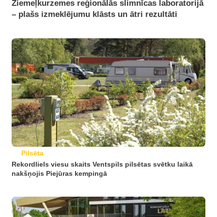
Ziemeļkurzemes reģionālās slimnīcas laboratorijā
– plašs izmeklējumu klāsts un ātri rezultāti
Pilsēta
Rekordliels viesu skaits Ventspils pilsētas svētku laikā
nakšņojis Piejūras kempingā