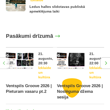
Izklaide
Ledus halles slidotavas publiskā
apmeklējuma laiki
Pasākumi drīzumā
21.
21.
augusts,
augusts,
20:30
22:00
Izklaide
Izklaide
un
un
kultūra
kultūra
Ventspils Groove 2026 |
Ventspils Groove 2026 |
Pieturam vasaru pt.2
Noslēguma džema
F
sesija