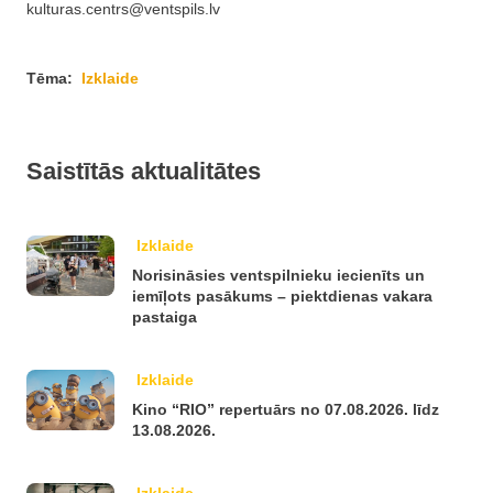
kulturas.centrs@ventspils.lv
Tēma:
Izklaide
Saistītās aktualitātes
Izklaide
Norisināsies ventspilnieku iecienīts un
iemīļots pasākums – piektdienas vakara
pastaiga
Izklaide
Kino “RIO” repertuārs no 07.08.2026. līdz
13.08.2026.