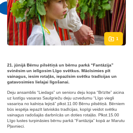
1
21. jūnijā Bērnu pilsētiņā un bērnu parkā “Fantāzija”
svinēsim un ielīgosim Līgo svētkus. Mācīsimies pīt
vainagus, iesim rotaļās, iepazīsim svētku tradīcijas un
gatavosimies lielajai līgošanai.
Deju ansamblis “Liedags” un senioru deju kopa “Brīzīte” aicina
uz lustīgu vasaras Saulgriežu deju uzvedumu “Līgo viegli
vasariņa no kalniņa lejiņā” plkst.11.00 Bērnu pilsētiņā. Bērniem
būs iespēja iepazīt latviskās tradīcijas, kopīgi veidot svētku
vainagus radošajās darbnīcās un doties rotaļās. Plkst.15.00
Līgo lustes turpināsies bērnu parkā “Fantāzija” kopā ar Marutu
Pļavnieci.