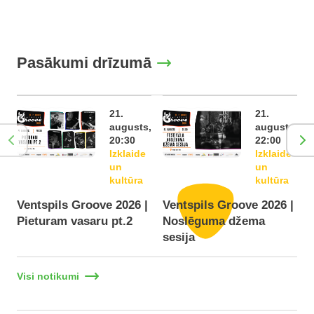
Pasākumi drīzumā
21.
21.
augusts,
augusts,
20:30
22:00
Izklaide
Izklaide
un
un
kultūra
kultūra
Ventspils Groove 2026 |
Ventspils Groove 2026 |
Pieturam vasaru pt.2
Noslēguma džema
F
sesija
Visi notikumi