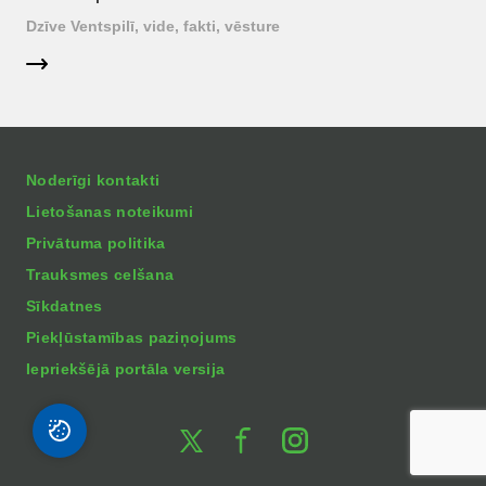
Dzīve Ventspilī, vide, fakti, vēsture
Noderīgi kontakti
Lietošanas noteikumi
Privātuma politika
Trauksmes celšana
Sīkdatnes
Piekļūstamības paziņojums
Iepriekšējā portāla versija