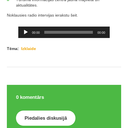
aktualitātes.
Noklausies radio intervijas ierakstu šeit.
Audio
00:00
00:00
Player
Tēma:
Izklaide
0
komentārs
Piedalies diskusijā