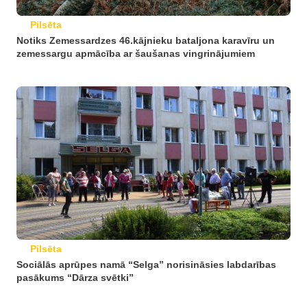
Pilsēta
Notiks Zemessardzes 46.kājnieku bataljona karavīru un
zemessargu apmācība ar šaušanas vingrinājumiem
Pilsēta
Sociālās aprūpes namā “Selga” norisināsies labdarības
pasākums “Dārza svētki”