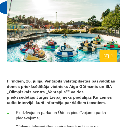
1
Pirmdien, 28. jūlijā, Ventspils valstspilsētas pašvaldības
domes priekšsēdētāja vietnieks Aigo Gūtmanis un SIA
„Olimpiskais centrs „Ventspils”” valdes
priekšsēdētājs Jurģis Liepājnieks piedalījās Kurzemes
radio intervijā, kurā informēja par šādiem tematiem:
Piedzīvojuma parka un Ūdens piedzīvojumu parka
piedāvājums;
Tūrisma informācijas centra jaunā mājvieta un