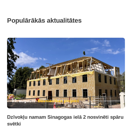
Populārākās aktualitātes
07. augusts
Būvniecības projekti
Dzīvokļu namam Sinagogas ielā 2 nosvinēti spāru
svētki