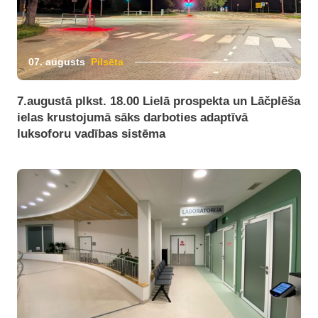
07. augusts
Pilsēta
7.augustā plkst. 18.00 Lielā prospekta un Lāčplēša
ielas krustojumā sāks darboties adaptīvā
luksoforu vadības sistēma