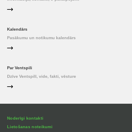
Kalendārs
Pasākumu un notikumu kalendārs
Par Ventspili
Dzīve Ventspilī, vide, fakti, vēsture
Noderīgi kontakti
Lietošanas noteikumi