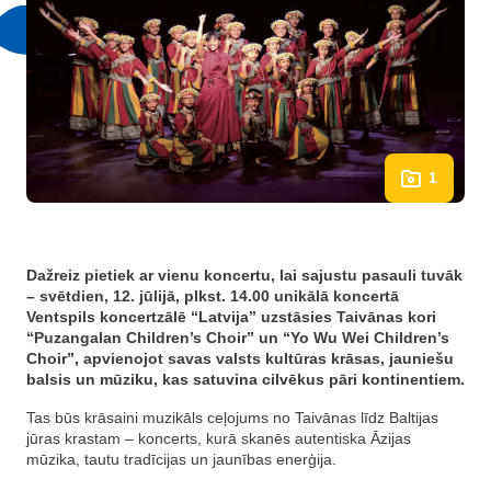
1
Dažreiz pietiek ar vienu koncertu, lai sajustu pasauli tuvāk
– svētdien, 12. jūlijā, plkst. 14.00 unikālā koncertā
Ventspils koncertzālē “Latvija” uzstāsies Taivānas kori
“Puzangalan Children’s Choir” un “Yo Wu Wei Children’s
Choir”, apvienojot savas valsts kultūras krāsas, jauniešu
balsis un mūziku, kas satuvina cilvēkus pāri kontinentiem.
Tas būs krāsaini muzikāls ceļojums no Taivānas līdz Baltijas
jūras krastam – koncerts, kurā skanēs autentiska Āzijas
mūzika, tautu tradīcijas un jaunības enerģija.