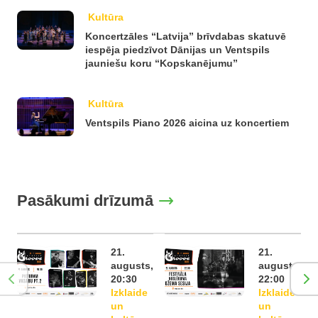
Kultūra
Koncertzāles “Latvija” brīvdabas skatuvē
iespēja piedzīvot Dānijas un Ventspils
jauniešu koru “Kopskanējumu”
Kultūra
Ventspils Piano 2026 aicina uz koncertiem
Pasākumi drīzumā
21.
21.
augusts,
augusts,
20:30
22:00
Izklaide
Izklaide
un
un