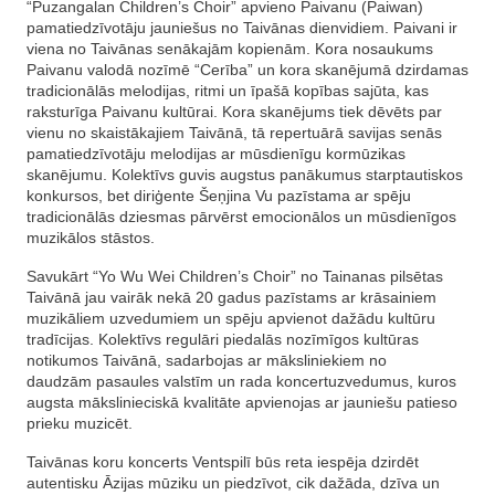
“Puzangalan Children’s Choir” apvieno Paivanu (Paiwan)
pamatiedzīvotāju jauniešus no Taivānas dienvidiem. Paivani ir
viena no Taivānas senākajām kopienām. Kora nosaukums
Paivanu valodā nozīmē “Cerība” un kora skanējumā dzirdamas
tradicionālās melodijas, ritmi un īpašā kopības sajūta, kas
raksturīga Paivanu kultūrai. Kora skanējums tiek dēvēts par
vienu no skaistākajiem Taivānā, tā repertuārā savijas senās
pamatiedzīvotāju melodijas ar mūsdienīgu kormūzikas
skanējumu. Kolektīvs guvis augstus panākumus starptautiskos
konkursos, bet diriģente Šeņjina Vu pazīstama ar spēju
tradicionālās dziesmas pārvērst emocionālos un mūsdienīgos
muzikālos stāstos.
Savukārt “Yo Wu Wei Children’s Choir” no Tainanas pilsētas
Taivānā jau vairāk nekā 20 gadus pazīstams ar krāsainiem
muzikāliem uzvedumiem un spēju apvienot dažādu kultūru
tradīcijas. Kolektīvs regulāri piedalās nozīmīgos kultūras
notikumos Taivānā, sadarbojas ar māksliniekiem no
daudzām pasaules valstīm un rada koncertuzvedumus, kuros
augsta mākslinieciskā kvalitāte apvienojas ar jauniešu patieso
prieku muzicēt.
Taivānas koru koncerts Ventspilī būs reta iespēja dzirdēt
autentisku Āzijas mūziku un piedzīvot, cik dažāda, dzīva un