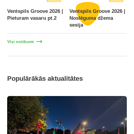
kultūra
kultūra
Ventspils Groove 2026 |
Ventspils Groove 2026 |
Pieturam vasaru pt.2
Noslēguma džema
F
sesija
Visi notikumi
Populārākās aktualitātes