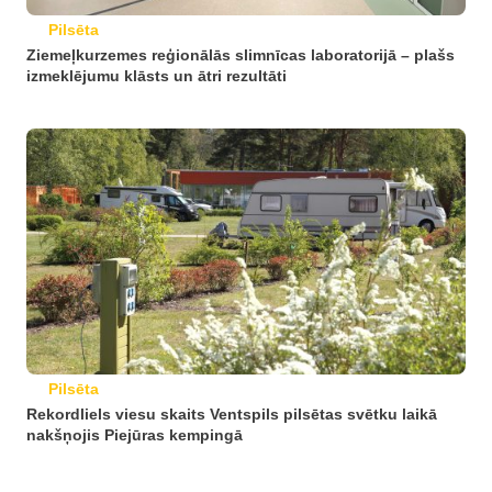
Pilsēta
Ziemeļkurzemes reģionālās slimnīcas laboratorijā – plašs
izmeklējumu klāsts un ātri rezultāti
Pilsēta
Rekordliels viesu skaits Ventspils pilsētas svētku laikā
nakšņojis Piejūras kempingā