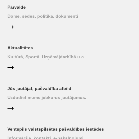
Pārvalde
Dome, sēdes, politika, dokumenti
Aktualitātes
Kultūrā, Sportā, Uzņēmējdarbībā u.c.
Jūs jautājat, pašvaldība atbild
Uzdodiet mums jebkurus jautājumus.
Ventspils valstspilsētas pašvaldības iestādes
Informācija, kontakti, e-pakalpojumi