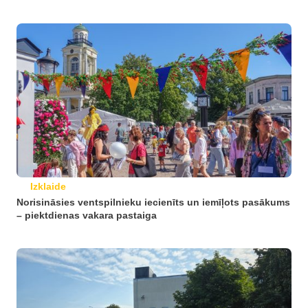
Izklaide
Norisināsies ventspilnieku iecienīts un iemīļots pasākums
– piektdienas vakara pastaiga