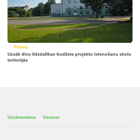
Pilsēta
Uzsāk divu līdzdalības budžeta projektu īstenošanu skolu
teritorijās
Uzņēmumiem
Viesiem